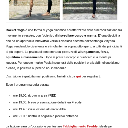
Rocket Yoga
è una forma di yoga dinamico caratterizzato dalla sincronizzazione tra
movimento e respiro, con l’obiettivo di
risvegliare corpo e mente
. E’ una disciplina
che ha un approccio innovativo verso il classico sistema dell’Ashtanga Vinyasa
Yoga, rendendolo divertente e stimolante ma soprattutto aperto a tutti, dai principianti
ai più esperti. La pratica si concentra su
posture di allungamento, forza,
equilibrio e rilassamento
. Dopo la pratica il corpo è purificato e la mente più
leggera. Per questo motivo Paola insegnerà delle posizioni praticabili nel quotidiano:
a casa, in palestra o, perchè no, in vacanza.
L’iscrizione è gratuita ma i posti sono limitati: clicca
qui
per registrarti.
Ecco il programma della serata:
ore 19.00: ritrovo in area #RED
ore 19.30: breve presentazione della linea Freddy
ore 19.45: inizio lezione al Parco Vetra
ore 21.00: rientro in negozio e piccolo rinfresco
La lezione sarà un’occasione per testare
l’abbigliamento Freddy
, ideale per