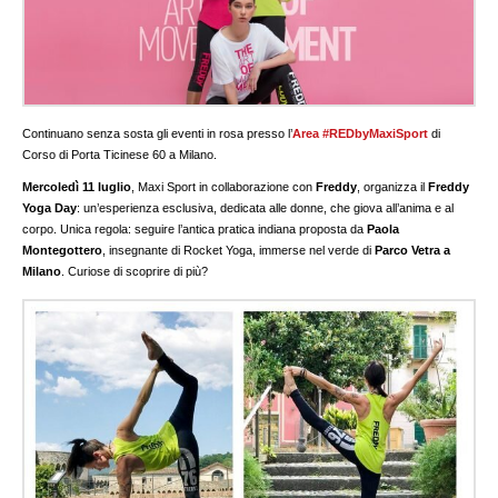
Continuano senza sosta gli eventi in rosa presso l’
Area #REDbyMaxiSport
di
Corso di Porta Ticinese 60 a Milano.
Mercoledì 11 luglio
, Maxi Sport in collaborazione con
Freddy
, organizza il
Freddy
Yoga Day
: un’esperienza esclusiva, dedicata alle donne, che giova all’anima e al
corpo. Unica regola: seguire l’antica pratica indiana proposta da
Paola
Montegottero
, insegnante di Rocket Yoga, immerse nel verde di
Parco Vetra a
Milano
. Curiose di scoprire di più?