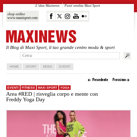
L’idea Maxinews
Punti vendita Maxi Sport
shop online
www.maxisport.com
Il Blog di Maxi Sport, il tuo grande centro moda & sport
Vai al contenuto principale
Vai al contenuto secondario
HOME
SPORT
MODA
EVENTI
Precedente
Prossimo
EVENTI
FITNESS
MAXI SPORT
YOGA
Area #RED | risveglia corpo e mente con
Freddy Yoga Day