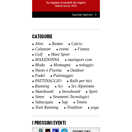
CATEGORIE
Altro
Basket
Calcio
Calzature
eventi
Fitness
Golf
Maxi Sport
MAXIDONNA
maxisport.com
Moda
Montagna
noleggio
Nuoto e Piscina
Outdoor
Padel
Pattinaggio
PATTINAGGIO
Rulli per bici
Running
Sci
Sci Alpinismo
Skateboard
Snowboard
Sport
Street
Strumenti Tecnologici
Subacquea
Sup
Tennis
Trail Running
Triathlon
yoga
I PROSSIMI EVENTI