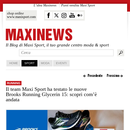
L’idea Maxinews
Punti vendita Maxi Sport
shop online
www.maxisport.com
Il Blog di Maxi Sport, il tuo grande centro moda & sport
Vai al contenuto principale
Vai al contenuto secondario
HOME
SPORT
MODA
EVENTI
Precedente
Prossimo
RUNNING
Il team Maxi Sport ha testato le nuove
Brooks Running Glycerin 15: scopri com’è
andata