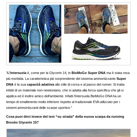
“
L’intersuola
è, come per la Glycerin 14, in
BioMoGo Super DNA
ma è stata resa
più morbida. La caratteristica più sorprendente del sistema ammortizzante
Super
DNA
è la sua
capacità adattiva
allo stile di corsa e al passo del runner. Si tratta
infatti di un materiale non-newtoniano, che si adatta alla forza specifica che gli si
applica ed è inoltre amico dell’ambiente. Infatti l’intersuola BioMoGo DNA ha un
tempo di smaltimento molto inferiore rispetto al tradizionale EVA utilizzato per i
sistemi ammortizzanti delle scarpe sportive.”
Cosa puoi dirci invece del test “su strada” della nuova scarpa da running
Brooks Glycerin 15?