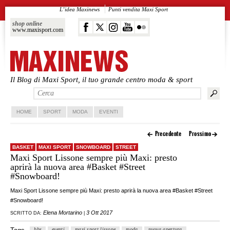
L’idea Maxinews
Punti vendita Maxi Sport
shop online
www.maxisport.com
Il Blog di Maxi Sport, il tuo grande centro moda & sport
Vai al contenuto principale
Vai al contenuto secondario
HOME
SPORT
MODA
EVENTI
Precedente
Prossimo
BASKET
MAXI SPORT
SNOWBOARD
STREET
Maxi Sport Lissone sempre più Maxi: presto
aprirà la nuova area #Basket #Street
#Snowboard!
Maxi Sport Lissone sempre più Maxi: presto aprirà la nuova area #Basket #Street
#Snowboard!
Elena Mortarino
3 Ott 2017
SCRITTO DA:
|
bbs
eventi
maxi sport lissone
moda
nuova apertura