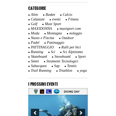
CATEGORIE
Altro
Basket
Calcio
Calzature
eventi
Fitness
Golf
Maxi Sport
MAXIDONNA
maxisport.com
Moda
Montagna
noleggio
Nuoto e Piscina
Outdoor
Padel
Pattinaggio
PATTINAGGIO
Rulli per bici
Running
Sci
Sci Alpinismo
Skateboard
Snowboard
Sport
Street
Strumenti Tecnologici
Subacquea
Sup
Tennis
Trail Running
Triathlon
yoga
I PROSSIMI EVENTI