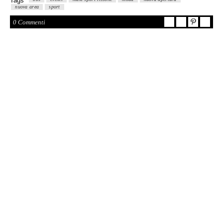
Tags
nuova area
sport
0 Commenti