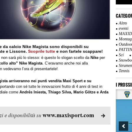
CATEGOR
Altro
eventi
MAXI
Montag
Outdoo
a calcio Nike Magista sono disponibili su
PATTI
ate e Lissone.
Scoprile tutte
e non fartele scappare!
Sci
o non sarà più lo stesso: è questo lo slogan scelto da
Nike
per
Snowbo
collo alto” Nike Magista
. C’eravamo anche noi alla
Strumen
n vedevamo l’ora di presentartele!
Tennis
ista arriveranno nei punti vendita Maxi Sport e su
I PROSSI
 portando con sé tutte le innovazioni frutto di 4 anni di test in
ondiale come
Andrés Iniesta, Thiago Silva, Mario Götze e Arda