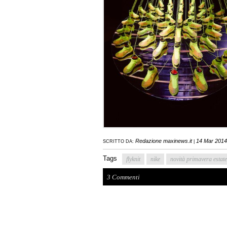
Redazione maxinews.it
14 Mar 2014
SCRITTO DA:
|
Tags
flyknit
nike
novità primavera estat
3 Commenti