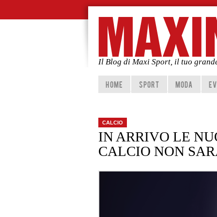
Il Blog di Maxi Sport, il tuo gran
Vai al contenuto principale
Vai al contenuto secondario
HOME
SPORT
MODA
EV
CALCIO
IN ARRIVO LE NU
CALCIO NON SARÀ