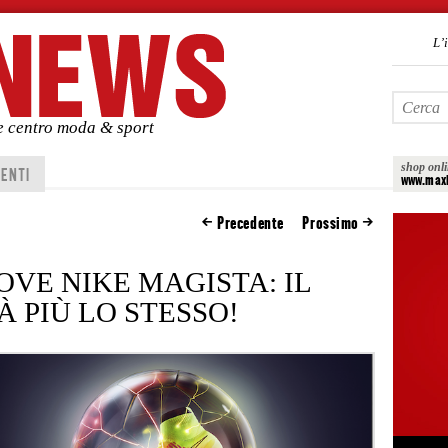
L’
de centro moda & sport
shop onl
ENTI
www.maxi
Precedente
Prossimo
OVE NIKE MAGISTA: IL
 PIÙ LO STESSO!