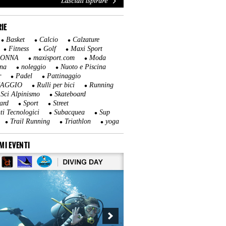
IE
Basket
Calcio
Calzature
Fitness
Golf
Maxi Sport
DONNA
maxisport.com
Moda
na
noleggio
Nuoto e Piscina
r
Padel
Pattinaggio
NAGGIO
Rulli per bici
Running
Sci Alpinismo
Skateboard
ard
Sport
Street
ti Tecnologici
Subacquea
Sup
Trail Running
Triathlon
yoga
MI EVENTI