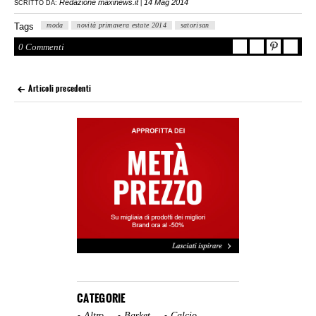
Redazione maxinews.it
14 Mag 2014
SCRITTO DA:
|
Tags
moda
novità primavera estate 2014
satorisan
0 Commenti
Articoli precedenti
CATEGORIE
Altro
Basket
Calcio