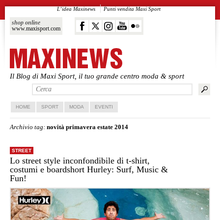
L’idea Maxinews
Punti vendita Maxi Sport
shop online
www.maxisport.com
Il Blog di Maxi Sport, il tuo grande centro moda & sport
Vai al contenuto principale
Vai al contenuto secondario
HOME
SPORT
MODA
EVENTI
Archivio tag:
novità primavera estate 2014
STREET
Lo street style inconfondibile di t-shirt,
costumi e boardshort Hurley: Surf, Music &
Fun!