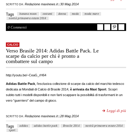
Redazione maxinews.it
30 Mag 2014
SCRITTO DA:
|
Tags
banana moon
costumi
donna
moda
moda mare
novità primavera estate 2014
0 Commenti
CALCIO
Verso Brasile 2014: Adidas Battle Pack. Le
scarpe da calcio per chi è pronto a
combattere sul campo
http://youtu.be/–CeaG_rH64
Adidas Battle Pack
, l’esclusiva collezione di scarpe da calcio del marchio tedesco
dedicata ai Mondiali di Calcio di Brasile 2014,
è arrivata da Maxi Sport
. Scopri
subito tutti i modelli disponibili e non farti scappare la possibilità di trasformarti in un
vero “guerriero” del campo di gioco.
Leggi di più
Redazione maxinews.it
28 Mag 2014
SCRITTO DA:
|
Tags
adidas
adidas battle pack
Brasile 2014
novità primavera estate 2014
sport