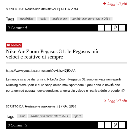
Leggi di più
Redazione maxinews.it
13 Giu 2014
SCRITTO DA:
|
Tags
espadrilles
moda
moda mare
novità primavera estate 2014
0 Commenti
RUNNING
Nike Air Zoom Pegasus 31: le Pegasus più
veloci e reattive di sempre
https://www.youtube.com/watch?v=lekz47jBXAA
Le nuove scarpe da running Nike Air Zoom Pegasus 31 sono arrivate nei reparti
Running Maxi Sport e sullo shop online maxisport.com. Quali sono le novità che
porta con sé questa nuova versione, ancora più veloce e reattiva delle precedenti?
Leggi di più
Redazione maxinews.it
7 Giu 2014
SCRITTO DA:
|
Tags
nike
novità primavera estate 2014
sport
0 Commenti