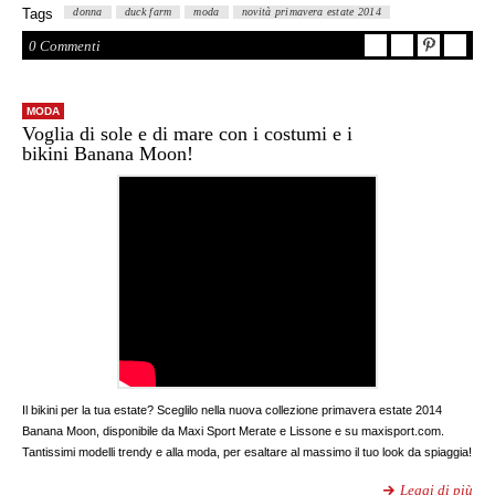
Tags
donna
duck farm
moda
novità primavera estate 2014
0 Commenti
MODA
Voglia di sole e di mare con i costumi e i
bikini Banana Moon!
Il bikini per la tua estate? Sceglilo nella nuova collezione primavera estate 2014
Banana Moon, disponibile da Maxi Sport Merate e Lissone e su maxisport.com.
Tantissimi modelli trendy e alla moda, per esaltare al massimo il tuo look da spiaggia!
Leggi di più