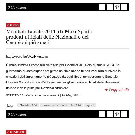
0 Commenti
CALCIO
Mondiali Brasile 2014: da Maxi Sport i
prodotti ufficiali delle Nazionali e dei
Campioni più amati
http://youtu.be/3XviR7esUvo
È ormai iniziato il conto alla rovescia per i Mondiali di Calcio di Brasile 2014. Se
guardando questo super spot girato da Nike anche tu non vedi l’ora di vivere le
emozioni dell’appuntamento più atteso da ogni tifoso, non perdere lo Speciale
Mondiali Maxi Sport, con l’abbigliamento e gli accessori ufficiali della Nazionale
Italiana e delle principali Nazionali straniere.
Leggi di più
Redazione maxinews.it
16 Mag 2014
SCRITTO DA:
|
Tags
Brasile 2014
novità primavera estate 2014
sport
0 Commenti
CALZATURE