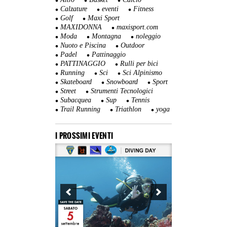
Calzature
eventi
Fitness
Golf
Maxi Sport
MAXIDONNA
maxisport.com
Moda
Montagna
noleggio
Nuoto e Piscina
Outdoor
Padel
Pattinaggio
PATTINAGGIO
Rulli per bici
Running
Sci
Sci Alpinismo
Skateboard
Snowboard
Sport
Street
Strumenti Tecnologici
Subacquea
Sup
Tennis
Trail Running
Triathlon
yoga
I PROSSIMI EVENTI