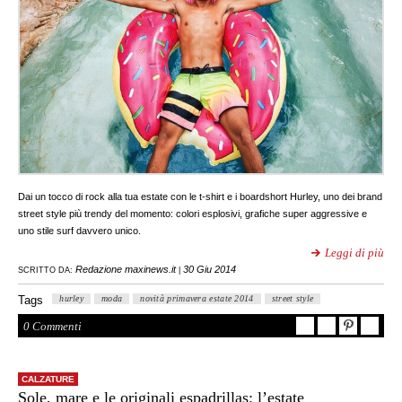
Dai un tocco di rock alla tua estate con le t-shirt e i boardshort Hurley, uno dei brand
street style più trendy del momento: colori esplosivi, grafiche super aggressive e
uno stile surf davvero unico.
Leggi di più
Redazione maxinews.it
30 Giu 2014
SCRITTO DA:
|
Tags
hurley
moda
novità primavera estate 2014
street style
0 Commenti
CALZATURE
Sole, mare e le originali espadrillas: l’estate