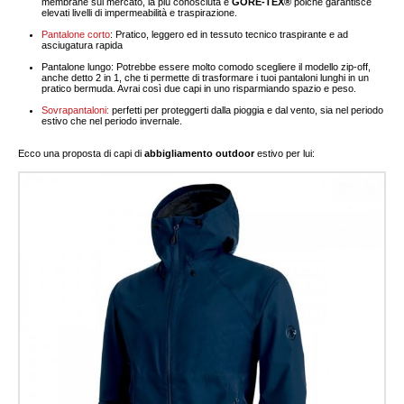
membrane sul mercato, la più conosciuta è
GORE-TEX®
poiché garantisce
elevati livelli di impermeabilità e traspirazione.
Pantalone corto
: Pratico, leggero ed in tessuto tecnico traspirante e ad
asciugatura rapida
Pantalone lungo: Potrebbe essere molto comodo scegliere il modello zip-off,
anche detto 2 in 1, che ti permette di trasformare i tuoi pantaloni lunghi in un
pratico bermuda. Avrai così due capi in uno risparmiando spazio e peso.
Sovrapantaloni:
perfetti per proteggerti dalla pioggia e dal vento, sia nel periodo
estivo che nel periodo invernale.
Ecco una proposta di capi di
abbigliamento outdoor
estivo per lui: