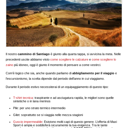
Il nostro
cammino di Santiago
è giunto alla quarta tappa, si avvicina la meta. Nelle
precedenti uscite abbiamo visto
come scegliere le calzature
e
come scegliere lo
zaino
più idoneo, oggi è giunto il momento di pensare a come vestirci.
Com’è logico che sia, anche quando parliamo di
abbigliamento per il viaggio
e
l’escursionismo, la scelta dipende dal periodo dell’anno in cui viaggiamo.
Durante il periodo estivo necessiterai di un equipaggiamento di questo tipo:
T-shirt tecnica
: traspirante e ad asciugatura rapida, le migliori sono quelle
sintetiche o in lana merinos
Pile: per uno strato termico intermedio
Gilet: soprattutto se si viaggia nelle mezza stagioni
Guscio impermeabile
: Esistono molti capi di questo genere. L’offerta di Maxi
Sport è ampia e soddisferà sicuramente la tua esigenza. Tra le tante