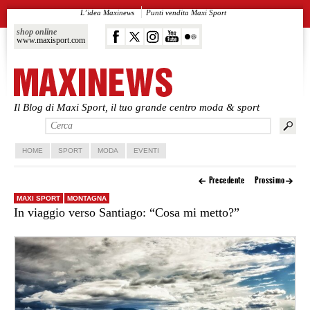
L’idea Maxinews
Punti vendita Maxi Sport
shop online
www.maxisport.com
Il Blog di Maxi Sport, il tuo grande centro moda & sport
Vai al contenuto principale
Vai al contenuto secondario
HOME
SPORT
MODA
EVENTI
Precedente
Prossimo
MAXI SPORT
MONTAGNA
In viaggio verso Santiago: “Cosa mi metto?”