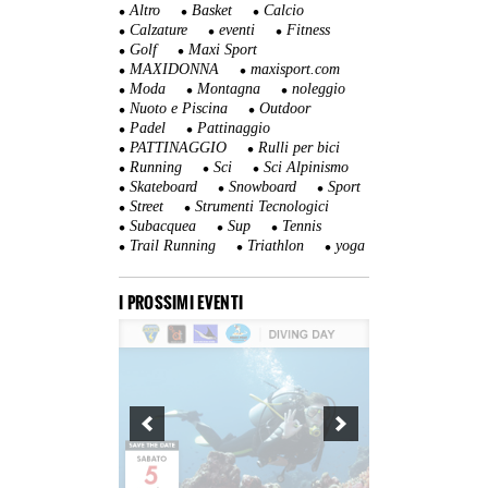
Altro
Basket
Calcio
Calzature
eventi
Fitness
Golf
Maxi Sport
MAXIDONNA
maxisport.com
Moda
Montagna
noleggio
Nuoto e Piscina
Outdoor
Padel
Pattinaggio
PATTINAGGIO
Rulli per bici
Running
Sci
Sci Alpinismo
Skateboard
Snowboard
Sport
Street
Strumenti Tecnologici
Subacquea
Sup
Tennis
Trail Running
Triathlon
yoga
I PROSSIMI EVENTI