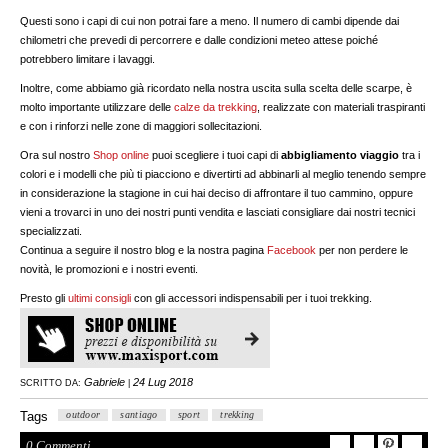
Questi sono i capi di cui non potrai fare a meno. Il numero di cambi dipende dai
chilometri che prevedi di percorrere e dalle condizioni meteo attese poiché
potrebbero limitare i lavaggi.
Inoltre, come abbiamo già ricordato nella nostra uscita sulla scelta delle scarpe, è
molto importante utilizzare delle
calze da trekking
, realizzate con materiali traspiranti
e con i rinforzi nelle zone di maggiori sollecitazioni.
Ora sul nostro
Shop online
puoi scegliere i tuoi capi di
abbigliamento viaggio
tra i
colori e i modelli che più ti piacciono e divertirti ad abbinarli al meglio tenendo sempre
in considerazione la stagione in cui hai deciso di affrontare il tuo cammino, oppure
vieni a trovarci in uno dei nostri punti vendita e lasciati consigliare dai nostri tecnici
specializzati.
Continua a seguire il nostro blog e la nostra pagina
Facebook
per non perdere le
novità, le promozioni e i nostri eventi.
Presto gli
ultimi consigli
con gli accessori indispensabili per i tuoi trekking.
Gabriele
24 Lug 2018
SCRITTO DA:
|
Tags
outdoor
santiago
sport
trekking
0 Commenti