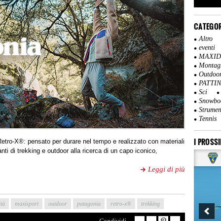
CATEGOR
Altro
eventi
MAXI
Montag
Outdoo
PATTI
Sci
Snowbo
Strumen
Tennis
I PROSSI
 Retro-X®: pensato per durare nel tempo e realizzato con materiali
anti di trekking e outdoor alla ricerca di un capo iconico,
Leggi di più
ità
maxisport
outdoor
patagonia
retro-x®
trekking
Condividi