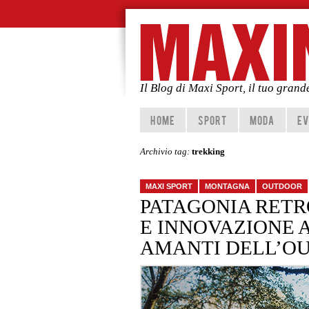
Il Blog di Maxi Sport, il tuo gran
Vai al contenuto principale
Vai al contenuto secondario
HOME
SPORT
MODA
EV
Archivio tag:
trekking
MAXI SPORT
MONTAGNA
OUTDOOR
PATAGONIA RETR
E INNOVAZIONE A
AMANTI DELL’O