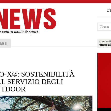
L’
de centro moda & sport
shop onl
ENTI
www.maxi
O-X®: SOSTENIBILITÀ
L SERVIZIO DEGLI
UTDOOR