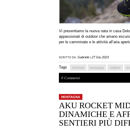
Vi presentiamo la nuova nata in casa Dolo
appassionati di outdoor che amano escursion
per le camminate e le attività all’aria apert
Gabriele
27 Giu 2023
SCRITTO DA:
|
Tags
dolomite
montagna
outdoor
tr
0 Commenti
MONTAGNA
AKU ROCKET MID
DINAMICHE E AFF
SENTIERI PIÙ DIF