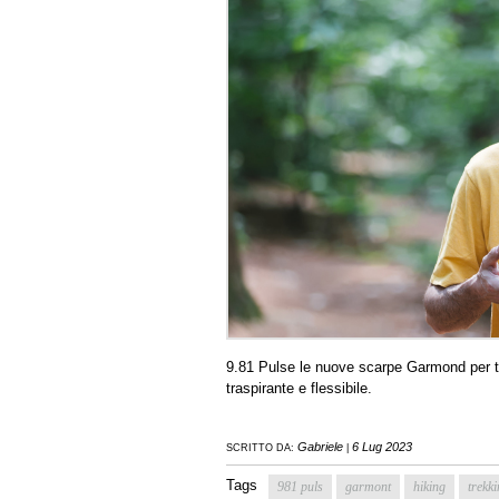
9.81 Pulse le nuove scarpe Garmond per tut
traspirante e flessibile.
Gabriele
6 Lug 2023
SCRITTO DA:
|
Tags
981 puls
garmont
hiking
trekk