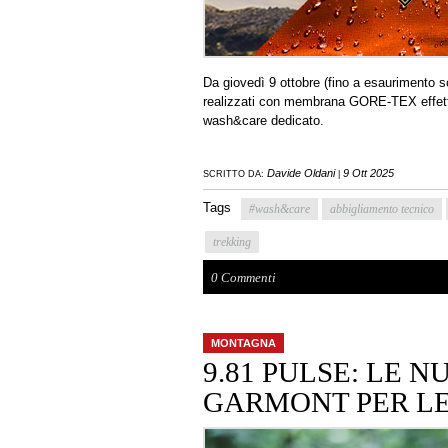
Da giovedì 9 ottobre (fino a esaurimento s
realizzati con membrana GORE-TEX effettua
wash&care dedicato.
Davide Oldani
9 Ott 2025
SCRITTO DA:
|
Tags
#wash&care
abbigliamento tecnico
trekking
0 Commenti
MONTAGNA
9.81 PULSE: LE 
GARMONT PER L