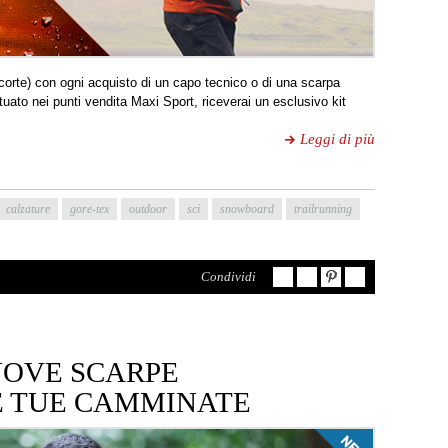
corte) con ogni acquisto di un capo tecnico o di una scarpa
to nei punti vendita Maxi Sport, riceverai un esclusivo kit
Leggi di più
calzature
gore-tex
outdoor
sci
snowboard
trailrunning
Condividi
NUOVE SCARPE
E TUE CAMMINATE