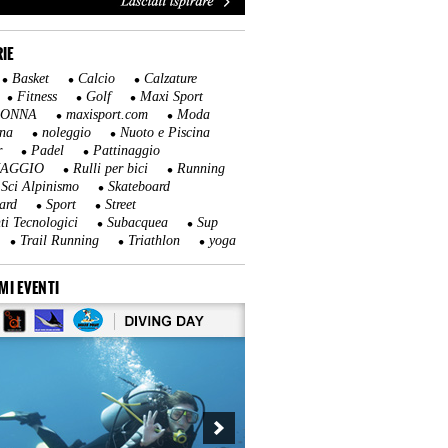
IE
Basket
Calcio
Calzature
Fitness
Golf
Maxi Sport
DONNA
maxisport.com
Moda
na
noleggio
Nuoto e Piscina
r
Padel
Pattinaggio
NAGGIO
Rulli per bici
Running
Sci Alpinismo
Skateboard
ard
Sport
Street
ti Tecnologici
Subacquea
Sup
Trail Running
Triathlon
yoga
MI EVENTI