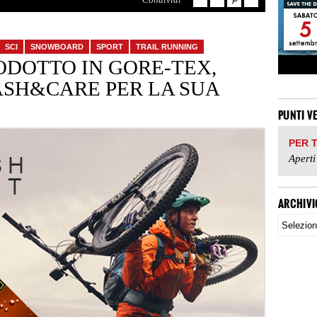
SCI
SNOWBOARD
SPORT
TRAIL RUNNING
ODOTTO IN GORE-TEX,
ASH&CARE PER LA SUA
PUNTI V
PER 
Aperti
ARCHIVI