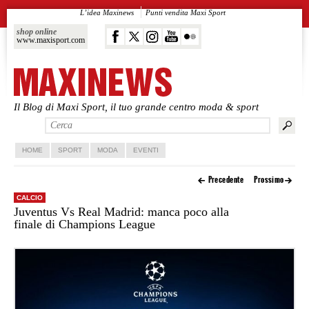
L’idea Maxinews
Punti vendita Maxi Sport
shop online
www.maxisport.com
Il Blog di Maxi Sport, il tuo grande centro moda & sport
Vai al contenuto principale
Vai al contenuto secondario
HOME
SPORT
MODA
EVENTI
Precedente
Prossimo
CALCIO
Juventus Vs Real Madrid: manca poco alla
finale di Champions League