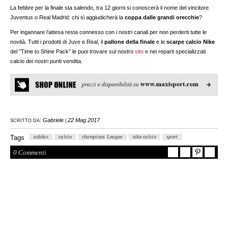
La febbre per la finale sta salendo, tra 12 giorni si conoscerà il nome del vincitore.
Juventus o Real Madrid: chi si aggiudicherà la
coppa dalle grandi orecchie
?
Per ingannare l’attesa resta connesso con i nostri canali per non perderti tutte le
novità. Tutti i prodotti di Juve e Real, il
pallone della finale
e le
scarpe calcio Nike
del “Time to Shine Pack” le puoi trovare sul nostro
sito
e nei reparti specializzati
calcio dei nostri punti vendita.
Gabriele
22 Mag 2017
SCRITTO DA:
|
Tags
adidas
calcio
champions League
nike calcio
sport
0 Commenti