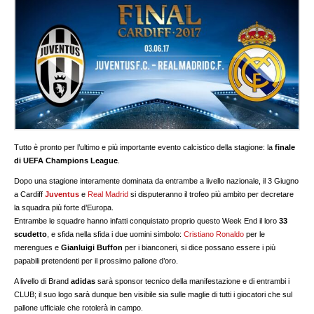
Tutto è pronto per l’ultimo e più importante evento calcistico della stagione: la
finale
di UEFA Champions League
.
Dopo una stagione interamente dominata da entrambe a livello nazionale, il 3 Giugno
a Cardiff
Juventus
e
Real Madrid
si disputeranno il trofeo più ambito per decretare
la squadra più forte d’Europa.
Entrambe le squadre hanno infatti conquistato proprio questo Week End il loro
33
scudetto
, e sfida nella sfida i due uomini simbolo:
Cristiano Ronaldo
per le
merengues e
Gianluigi Buffon
per i bianconeri, si dice possano essere i più
papabili pretendenti per il prossimo pallone d’oro.
A livello di Brand
adidas
sarà sponsor tecnico della manifestazione e di entrambi i
CLUB; il suo logo sarà dunque ben visibile sia sulle maglie di tutti i giocatori che sul
pallone ufficiale che rotolerà in campo.