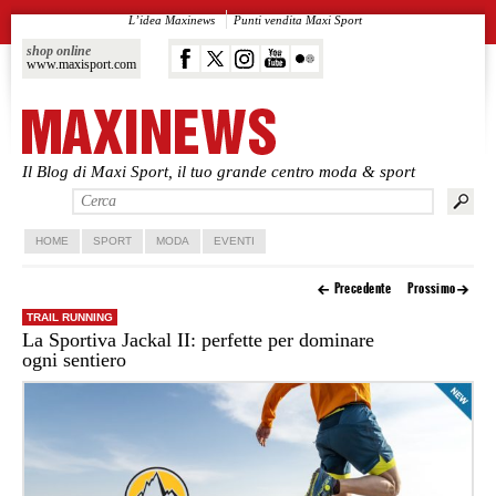
L’idea Maxinews
Punti vendita Maxi Sport
shop online
www.maxisport.com
Il Blog di Maxi Sport, il tuo grande centro moda & sport
Vai al contenuto principale
Vai al contenuto secondario
HOME
SPORT
MODA
EVENTI
Precedente
Prossimo
TRAIL RUNNING
La Sportiva Jackal II: perfette per dominare
ogni sentiero