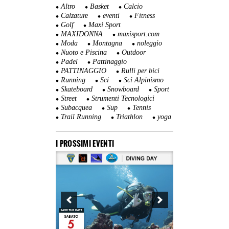
Altro
Basket
Calcio
Calzature
eventi
Fitness
Golf
Maxi Sport
MAXIDONNA
maxisport.com
Moda
Montagna
noleggio
Nuoto e Piscina
Outdoor
Padel
Pattinaggio
PATTINAGGIO
Rulli per bici
Running
Sci
Sci Alpinismo
Skateboard
Snowboard
Sport
Street
Strumenti Tecnologici
Subacquea
Sup
Tennis
Trail Running
Triathlon
yoga
I PROSSIMI EVENTI