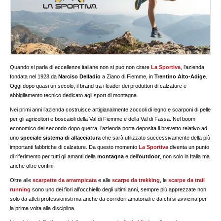
Quando si parla di eccellenze italiane non si può non citare
La Sportiva
, l’azienda
fondata nel 1928 da
Narciso Delladio
a Ziano di Fiemme, in
Trentino Alto-Adige
.
Oggi dopo quasi un secolo, il brand tra i leader dei produttori di calzature e
abbigliamento tecnico dedicato agli sport di montagna.
Nei primi anni l’azienda costruisce artigianalmente zoccoli di legno e scarponi di pelle
per gli agricoltori e boscaioli della Val di Fiemme e della Val di Fassa. Nel boom
economico del secondo dopo guerra, l’azienda porta deposita il brevetto relativo ad
uno
speciale sistema di allacciatura
che sarà utilizzato successivamente della più
importanti fabbriche di calzature. Da questo momento
La Sportiva
diventa un punto
di riferimento per tutti gli amanti della
montagna
e dell’
outdoor
, non solo in Italia ma
anche oltre confini.
Oltre alle
scarpette da arrampicata
e alle
scarpe da trekking
, le
scarpe da trail
running
sono uno dei fiori all’occhiello degli ultimi anni, sempre più apprezzate non
solo da atleti professionisti ma anche da corridori amatoriali e da chi si avvicina per
la prima volta alla disciplina.