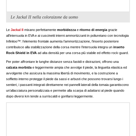
Le Jackal II nella coloraizone da uomo
Le
Jackal II
mixano perfettamente
morbidezza
e
ritorno di energia
grazie
all’intersuola in EVA e ai cuscinetti interni ammortizzanti in poliuretano con tecnologia
Infinitoo™: l’elemento frontale aumenta l’ammortizzazione, l’inserto posteriore
contribuisce alla stabilizzazione della corsa mentre l’intersuola integra un
inserto
Rock-Shield in EVA
ad alta densità per una corsa più stabile ed effetto rock-guard.
Per poter affrontare le lunghe distanze senza fastidi e distrazioni, offrono una
calzata morbida
e leggermente ampia che avvolge il piede, la linguetta elastica ed
avvolgente che assicura la massima libertà di movimento, e la costruzione a
soffietto interno protegge il piede da sassi e arbusti che possono trovarsi lungo i
sentieri, i passanti integrati direttamene nei pannelli laterali della tomaia garantiscono
un’allacciatura personalizzata e permette alla scarpa di adattarsi al piede quando
dopo diversi km tende a surriscaldi e gonfiarsi leggermente.