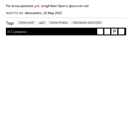
Per la tua passione
golf
, scegli Maxi Sport e gioca con noi!
Alessandra
16 Mag 2022
SCRITTO DA:
|
Tags
Eventi golf
golf
Green Friday
Tolcinasco Golf Club
0 Commenti