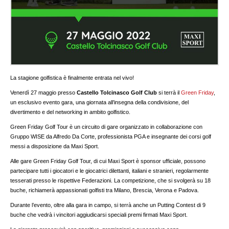
La stagione golfistica è finalmente entrata nel vivo!
Venerdì 27 maggio presso
Castello Tolcinasco Golf Club
si terrà il
Green Friday
,
un esclusivo evento gara, una giornata all’insegna della condivisione, del
divertimento e del networking in ambito golfistico.
Green Friday Golf Tour è un circuito di gare organizzato in collaborazione con
Gruppo WISE da Alfredo Da Corte, professionista PGA e insegnante dei corsi golf
messi a disposizione da Maxi Sport.
Alle gare Green Friday Golf Tour, di cui Maxi Sport è sponsor ufficiale, possono
partecipare tutti i giocatori e le giocatrici dilettanti, italiani e stranieri, regolarmente
tesserati presso le rispettive Federazioni. La competizione, che si svolgerà su 18
buche, richiamerà appassionati golfisti tra Milano, Brescia, Verona e Padova.
Durante l’evento, oltre alla gara in campo, si terrà anche un Putting Contest di 9
buche che vedrà i vincitori aggiudicarsi speciali premi firmati Maxi Sport.