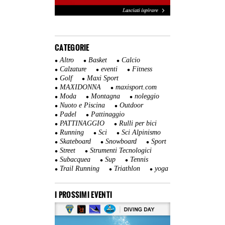
CATEGORIE
Altro
Basket
Calcio
Calzature
eventi
Fitness
Golf
Maxi Sport
MAXIDONNA
maxisport.com
Moda
Montagna
noleggio
Nuoto e Piscina
Outdoor
Padel
Pattinaggio
PATTINAGGIO
Rulli per bici
Running
Sci
Sci Alpinismo
Skateboard
Snowboard
Sport
Street
Strumenti Tecnologici
Subacquea
Sup
Tennis
Trail Running
Triathlon
yoga
I PROSSIMI EVENTI