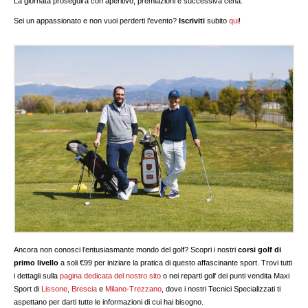
La giornata proseguirà con aperitivo, premiazioni e successiva cena.
Sei un appassionato e non vuoi perderti l’evento?
Iscriviti
subito
qui
!
Ancora non conosci l’entusiasmante mondo del golf? Scopri i nostri
corsi golf di
primo livello
a soli €99 per iniziare la pratica di questo affascinante sport. Trovi tutti
i dettagli sulla
pagina dedicata del nostro sito
o nei reparti golf dei punti vendita Maxi
Sport di
Lissone,
Brescia
e
Milano-Trezzano
, dove i nostri Tecnici Specializzati ti
aspettano per darti tutte le informazioni di cui hai bisogno.