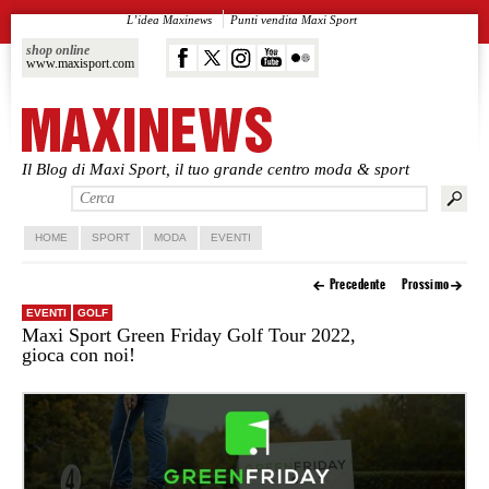
L’idea Maxinews
Punti vendita Maxi Sport
shop online
www.maxisport.com
Il Blog di Maxi Sport, il tuo grande centro moda & sport
Vai al contenuto principale
Vai al contenuto secondario
HOME
SPORT
MODA
EVENTI
Precedente
Prossimo
EVENTI
GOLF
Maxi Sport Green Friday Golf Tour 2022,
gioca con noi!