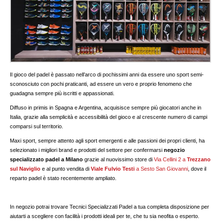
Il gioco del padel è passato nell’arco di pochissimi anni da essere uno sport semi-
sconosciuto con pochi praticanti, ad essere un vero e proprio fenomeno che
guadagna sempre più iscritti e appassionati.
Diffuso in primis in Spagna e Argentina, acquisisce sempre più giocatori anche in
Italia, grazie alla semplicità e accessibilità del gioco e al crescente numero di campi
comparsi sul territorio.
Maxi sport, sempre attento agli sport emergenti e alle passioni dei propri clienti, ha
selezionato i migliori brand e prodotti del settore per confermarsi
negozio
specializzato padel a Milano
grazie al nuovissimo store di
Via Cellini 2 a
Trezzano
sul Naviglio
e al punto vendita di
Viale Fulvio Testi
a Sesto San Giovanni
, dove il
reparto padel è stato recentemente ampliato.
In negozio potrai trovare Tecnici Specializzati Padel a tua completa disposizione per
aiutarti a scegliere con facilità i prodotti ideali per te, che tu sia neofita o esperto.