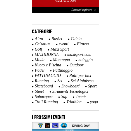
CATEGORIE
Altro
Basket
Calcio
Calzature
eventi
Fitness
Golf
Maxi Sport
MAXIDONNA
maxisport.com
Moda
Montagna
noleggio
Nuoto e Piscina
Outdoor
Padel
Pattinaggio
PATTINAGGIO
Rulli per bici
Running
Sci
Sci Alpinismo
Skateboard
Snowboard
Sport
Street
Strumenti Tecnologici
Subacquea
Sup
Tennis
Trail Running
Triathlon
yoga
I PROSSIMI EVENTI