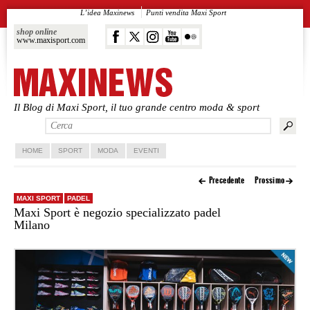
L’idea Maxinews
Punti vendita Maxi Sport
shop online
www.maxisport.com
Il Blog di Maxi Sport, il tuo grande centro moda & sport
Vai al contenuto principale
Vai al contenuto secondario
HOME
SPORT
MODA
EVENTI
Precedente
Prossimo
MAXI SPORT
PADEL
Maxi Sport è negozio specializzato padel
Milano