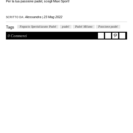
Per la tua passione padel, scegli Maxi Sport!
Alessandra
23 Mag 2022
SCRITTO DA:
|
Tags
Negozio Specializzato Padel
padel
Padel Milano
Passione padel
0 Commenti