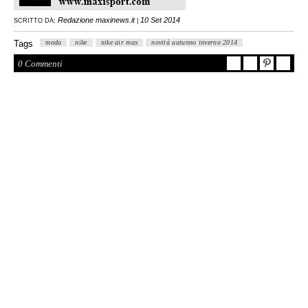
Redazione maxinews.it
10 Set 2014
SCRITTO DA:
|
Tags
moda
nike
nike air max
novità autunno inverno 2014
0 Commenti