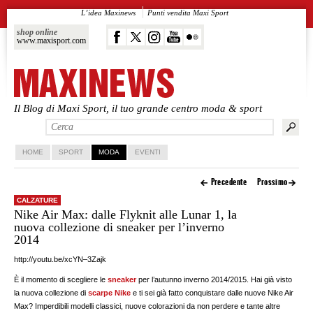
L’idea Maxinews
Punti vendita Maxi Sport
shop online
www.maxisport.com
Il Blog di Maxi Sport, il tuo grande centro moda & sport
Vai al contenuto principale
Vai al contenuto secondario
HOME
SPORT
MODA
EVENTI
Precedente
Prossimo
CALZATURE
Nike Air Max: dalle Flyknit alle Lunar 1, la
nuova collezione di sneaker per l’inverno
2014
http://youtu.be/xcYN–3Zajk
È il momento di scegliere le
sneaker
per l’autunno inverno 2014/2015. Hai già visto
la nuova collezione di
scarpe Nike
e ti sei già fatto conquistare dalle nuove Nike Air
Max? Imperdibili modelli classici, nuove colorazioni da non perdere e tante altre