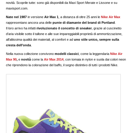
novità. Scoprile tutte: sono già disponibili da Maxi Sport Merate e Lissone e su
maxisport.com.
Nate nel 1987
in versione
Air Max 1
, a distanza di oltre 25 anni le
Nike Air Max
rappresentano ancora una delle
punte di diamante del brand di Portland
.
Il loro arrivo ha infatti
rivoluzionato il concetto di sneaker
, grazie al cuscinetto
d’aria visibile sotto il tallone e alle sue impareggiabili proprietà di ammortizzazione,
all’altissima qualità dei materiali, al comfort e ad
uno stile unico, sempre sulla
cresta dell’onda
.
Nella nuova collezione convivono
modelli classici
, come la leggendaria
Nike Air
Max 90
,
e
novità
come la
Air Max 2014
, con tomaia in nylon e suola dai colori neon
che riprendono la colorazione del baffo, il segno distintivo di tutti i prodotti Nike.