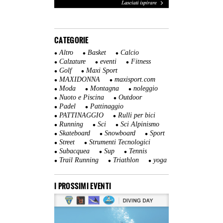
CATEGORIE
Altro
Basket
Calcio
Calzature
eventi
Fitness
Golf
Maxi Sport
MAXIDONNA
maxisport.com
Moda
Montagna
noleggio
Nuoto e Piscina
Outdoor
Padel
Pattinaggio
PATTINAGGIO
Rulli per bici
Running
Sci
Sci Alpinismo
Skateboard
Snowboard
Sport
Street
Strumenti Tecnologici
Subacquea
Sup
Tennis
Trail Running
Triathlon
yoga
I PROSSIMI EVENTI