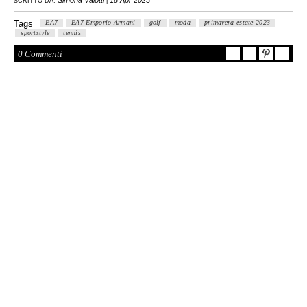
SCRITTO DA:
|
Tags
EA7
EA7 Emporio Armani
golf
moda
primavera estate 2023
sportstyle
tennis
0 Commenti