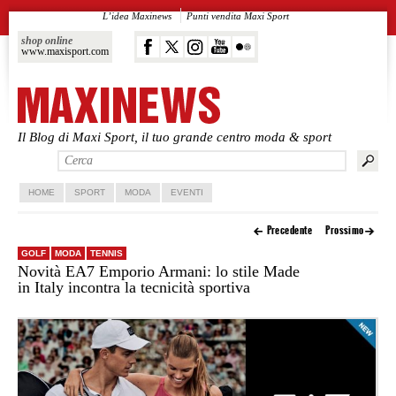
L’idea Maxinews
Punti vendita Maxi Sport
shop online
www.maxisport.com
Il Blog di Maxi Sport, il tuo grande centro moda & sport
Vai al contenuto principale
Vai al contenuto secondario
HOME
SPORT
MODA
EVENTI
Precedente
Prossimo
GOLF
MODA
TENNIS
Novità EA7 Emporio Armani: lo stile Made
in Italy incontra la tecnicità sportiva