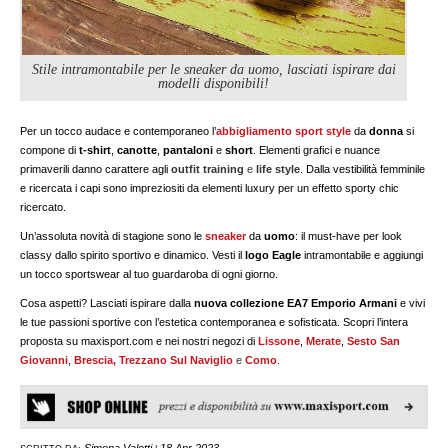
Stile intramontabile per le sneaker da uomo, lasciati ispirare dai
modelli disponibili!
Per un tocco audace e contemporaneo l’
abbigliamento sport style
da
donna
si
compone di
t-shirt
,
canotte
,
pantaloni
e
short
. Elementi grafici e nuance
primaverili danno carattere agli
outfit training
e
life style
. Dalla vestibilità femminile
e ricercata i capi sono impreziositi da elementi luxury per un effetto sporty chic
ricercato.
Un’assoluta novità di stagione sono le
sneaker
da
uomo
: il must-have per look
classy dallo spirito sportivo e dinamico. Vesti il
logo Eagle
intramontabile e aggiungi
un tocco sportswear al tuo guardaroba di ogni giorno.
Cosa aspetti? Lasciati ispirare dalla
nuova collezione EA7 Emporio Armani
e vivi
le tue passioni sportive con l’estetica contemporanea e sofisticata. Scopri l’intera
proposta su maxisport.com e nei nostri negozi di
Lissone
,
Merate
,
Sesto San
Giovanni
,
Brescia,
Trezzano Sul Naviglio
e
Como
.
Simona Valotti
18 Apr 2023