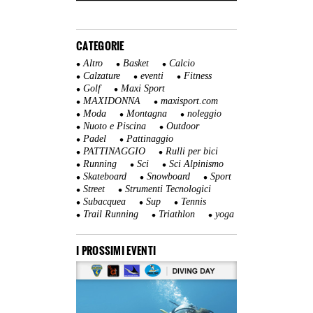
CATEGORIE
Altro
Basket
Calcio
Calzature
eventi
Fitness
Golf
Maxi Sport
MAXIDONNA
maxisport.com
Moda
Montagna
noleggio
Nuoto e Piscina
Outdoor
Padel
Pattinaggio
PATTINAGGIO
Rulli per bici
Running
Sci
Sci Alpinismo
Skateboard
Snowboard
Sport
Street
Strumenti Tecnologici
Subacquea
Sup
Tennis
Trail Running
Triathlon
yoga
I PROSSIMI EVENTI