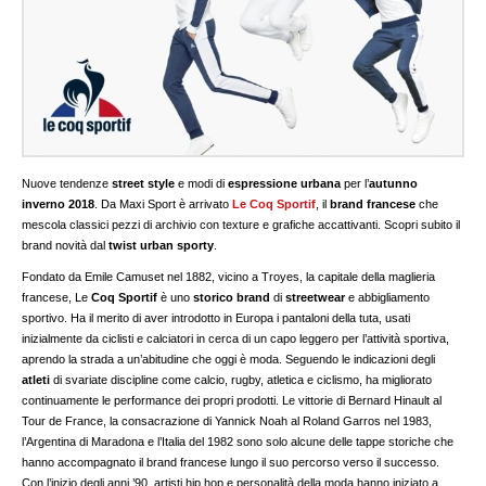
Nuove tendenze
street style
e modi di
espressione urbana
per l’
autunno
inverno 2018
. Da Maxi Sport è arrivato
Le Coq Sportif
, il
brand francese
che
mescola classici pezzi di archivio con texture e grafiche accattivanti. Scopri subito il
brand novità dal
twist urban sporty
.
Fondato da Emile Camuset nel 1882, vicino a Troyes, la capitale della maglieria
francese, Le
Coq Sportif
è uno
storico brand
di
streetwear
e abbigliamento
sportivo. Ha il merito di aver introdotto in Europa i pantaloni della tuta, usati
inizialmente da ciclisti e calciatori in cerca di un capo leggero per l’attività sportiva,
aprendo la strada a un’abitudine che oggi è moda. Seguendo le indicazioni degli
atleti
di svariate discipline come calcio, rugby, atletica e ciclismo, ha migliorato
continuamente le performance dei propri prodotti. Le vittorie di Bernard Hinault al
Tour de France, la consacrazione di Yannick Noah al Roland Garros nel 1983,
l’Argentina di Maradona e l’Italia del 1982 sono solo alcune delle tappe storiche che
hanno accompagnato il brand francese lungo il suo percorso verso il successo.
Con l’inizio degli anni ’90, artisti hip hop e personalità della moda hanno iniziato a