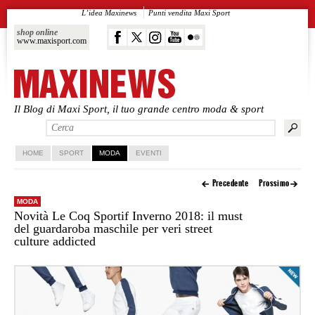
L’idea Maxinews
Punti vendita Maxi Sport
shop online
www.maxisport.com
Il Blog di Maxi Sport, il tuo grande centro moda & sport
Vai al contenuto principale
Vai al contenuto secondario
HOME
SPORT
MODA
EVENTI
Precedente
Prossimo
MODA
Novità Le Coq Sportif Inverno 2018: il must
del guardaroba maschile per veri street
culture addicted