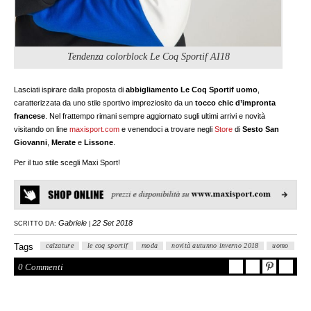
Tendenza colorblock Le Coq Sportif AI18
Lasciati ispirare dalla proposta di
abbigliamento Le Coq Sportif uomo
,
caratterizzata da uno stile sportivo impreziosito da un
tocco chic d’impronta
francese
. Nel frattempo rimani sempre aggiornato sugli ultimi arrivi e novità
visitando on line
maxisport.com
e venendoci a trovare negli
Store
di
Sesto San
Giovanni
,
Merate
e
Lissone
.
Per il tuo stile scegli Maxi Sport!
Gabriele
22 Set 2018
SCRITTO DA:
|
Tags
calzature
le coq sportif
moda
novità autunno inverno 2018
uomo
0 Commenti