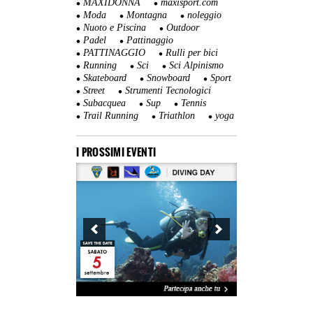
MAXIDONNA
maxisport.com
Moda
Montagna
noleggio
Nuoto e Piscina
Outdoor
Padel
Pattinaggio
PATTINAGGIO
Rulli per bici
Running
Sci
Sci Alpinismo
Skateboard
Snowboard
Sport
Street
Strumenti Tecnologici
Subacquea
Sup
Tennis
Trail Running
Triathlon
yoga
I PROSSIMI EVENTI