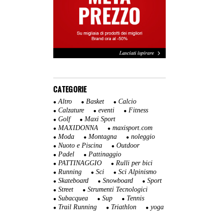
CATEGORIE
Altro
Basket
Calcio
Calzature
eventi
Fitness
Golf
Maxi Sport
MAXIDONNA
maxisport.com
Moda
Montagna
noleggio
Nuoto e Piscina
Outdoor
Padel
Pattinaggio
PATTINAGGIO
Rulli per bici
Running
Sci
Sci Alpinismo
Skateboard
Snowboard
Sport
Street
Strumenti Tecnologici
Subacquea
Sup
Tennis
Trail Running
Triathlon
yoga