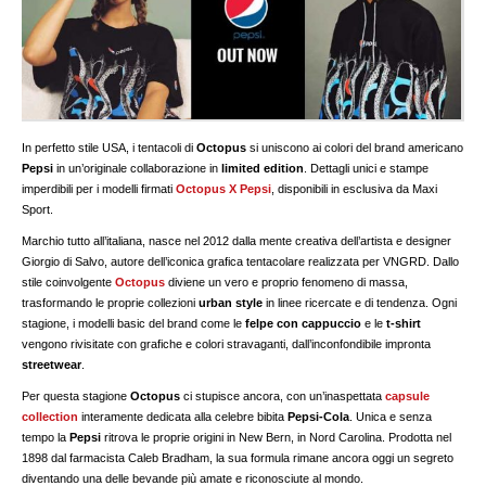
In perfetto stile USA, i tentacoli di
Octopus
si uniscono ai colori del brand americano
Pepsi
in un’originale collaborazione in
limited edition
. Dettagli unici e stampe
imperdibili per i modelli firmati
Octopus X Pepsi
, disponibili in esclusiva da Maxi
Sport.
Marchio tutto all’italiana, nasce nel 2012 dalla mente creativa dell’artista e designer
Giorgio di Salvo, autore dell’iconica grafica tentacolare realizzata per VNGRD. Dallo
stile coinvolgente
Octopus
diviene un vero e proprio fenomeno di massa,
trasformando le proprie collezioni
urban style
in linee ricercate e di tendenza. Ogni
stagione, i modelli basic del brand come le
felpe con cappuccio
e le
t-shirt
vengono rivisitate con grafiche e colori stravaganti, dall’inconfondibile impronta
streetwear
.
Per questa stagione
Octopus
ci stupisce ancora, con un’inaspettata
capsule
collection
interamente dedicata alla celebre bibita
Pepsi-Cola
. Unica e senza
tempo la
Pepsi
ritrova le proprie origini in New Bern, in Nord Carolina. Prodotta nel
1898 dal farmacista Caleb Bradham, la sua formula rimane ancora oggi un segreto
diventando una delle bevande più amate e riconosciute al mondo.