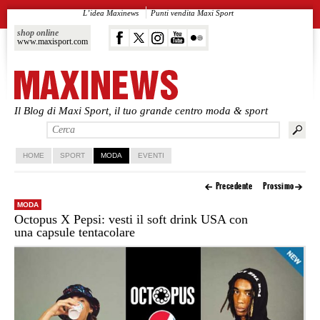
L’idea Maxinews
Punti vendita Maxi Sport
shop online
www.maxisport.com
Il Blog di Maxi Sport, il tuo grande centro moda & sport
Vai al contenuto principale
Vai al contenuto secondario
HOME
SPORT
MODA
EVENTI
Precedente
Prossimo
MODA
Octopus X Pepsi: vesti il soft drink USA con
una capsule tentacolare