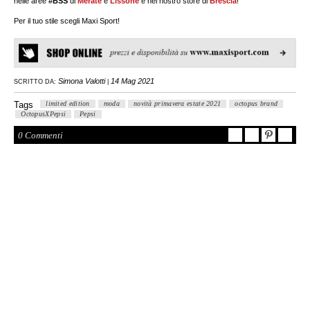
nelle aree
#BSS
di
Merate
e
Lissone
e nel nostro store di
Brescia
!
Per il tuo stile scegli Maxi Sport!
Simona Valotti
14 Mag 2021
SCRITTO DA:
|
Tags
limited edition
moda
novità primavera estate 2021
octopus brand
OctopusXPepsi
Pepsi
0 Commenti