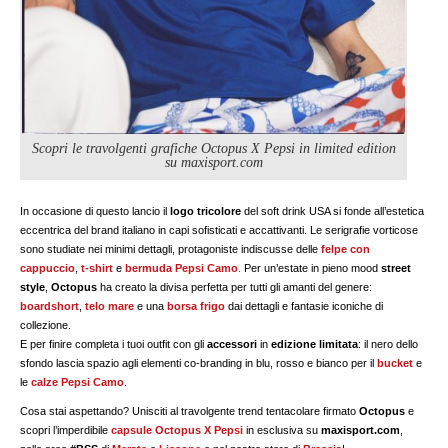
Scopri le travolgenti grafiche Octopus X Pepsi in limited edition
su maxisport.com
In occasione di questo lancio il
logo tricolore
del soft drink USA si fonde all’estetica
eccentrica del brand italiano in capi sofisticati e accattivanti. Le serigrafie vorticose
sono studiate nei minimi dettagli, protagoniste indiscusse delle
felpe con
cappuccio
,
t-shirt
e
bermuda
Pepsi Camo
.
Per un’estate in pieno mood
street
style
,
Octopus
ha creato la divisa perfetta per tutti gli amanti del genere:
boardshort
,
telo mare
e una
borsa frigo
dai dettagli e fantasie iconiche di
collezione.
E per finire completa i tuoi outfit con gli
accessori
in
edizione limitata
: il nero dello
sfondo lascia spazio agli elementi co-branding in blu, rosso e bianco per il
bucket
e
le
calze Pepsi Camo
.
Cosa stai aspettando? Unisciti al travolgente trend tentacolare firmato
Octopus
e
scopri l’imperdibile
capsule
Octopus X Pepsi
in esclusiva su
maxisport.com
,