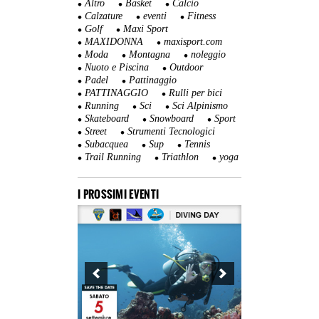
Altro
Basket
Calcio
Calzature
eventi
Fitness
Golf
Maxi Sport
MAXIDONNA
maxisport.com
Moda
Montagna
noleggio
Nuoto e Piscina
Outdoor
Padel
Pattinaggio
PATTINAGGIO
Rulli per bici
Running
Sci
Sci Alpinismo
Skateboard
Snowboard
Sport
Street
Strumenti Tecnologici
Subacquea
Sup
Tennis
Trail Running
Triathlon
yoga
I PROSSIMI EVENTI