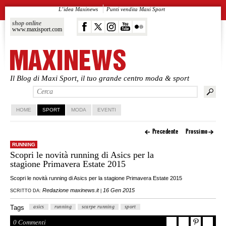
L’idea Maxinews
Punti vendita Maxi Sport
shop online
www.maxisport.com
Il Blog di Maxi Sport, il tuo grande centro moda & sport
Vai al contenuto principale
Vai al contenuto secondario
HOME
SPORT
MODA
EVENTI
Precedente
Prossimo
RUNNING
Scopri le novità running di Asics per la
stagione Primavera Estate 2015
Scopri le novità running di Asics per la stagione Primavera Estate 2015
Redazione maxinews.it
16 Gen 2015
SCRITTO DA:
|
Tags
asics
running
scarpe running
sport
0 Commenti