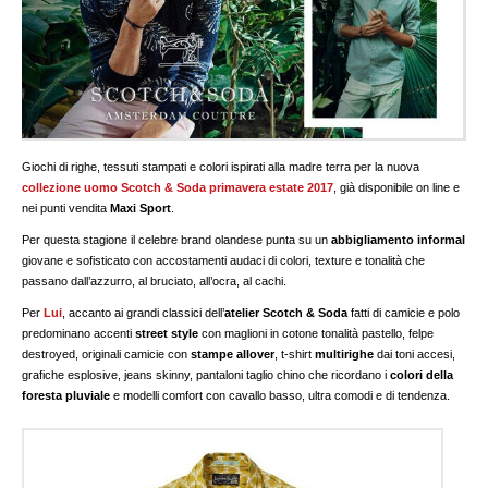
Giochi di righe, tessuti stampati e colori ispirati alla madre terra per la nuova
collezione uomo Scotch & Soda primavera estate 2017
, già disponibile on line e
nei punti vendita
Maxi Sport
.
Per questa stagione il celebre brand olandese punta su un
abbigliamento informal
giovane e sofisticato con accostamenti audaci di colori, texture e tonalità che
passano dall’azzurro, al bruciato, all’ocra, al cachi.
Per
Lui
, accanto ai grandi classici dell’
atelier Scotch & Soda
fatti di camicie e polo
predominano accenti
street style
con maglioni in cotone tonalità pastello, felpe
destroyed, originali camicie con
stampe allover
, t-shirt
multirighe
dai toni accesi,
grafiche esplosive, jeans skinny, pantaloni taglio chino che ricordano i
colori della
foresta pluviale
e modelli comfort con cavallo basso, ultra comodi e di tendenza.