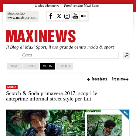
L’idea Maxinews
Punti vendita Maxi Sport
shop online
www.maxisport.com
Il Blog di Maxi Sport, il tuo grande centro moda & sport
Vai al contenuto principale
Vai al contenuto secondario
HOME
SPORT
MODA
EVENTI
Precedente
Prossimo
MODA
Scotch & Soda primavera 2017: scopri le
anteprime informal street style per Lui!