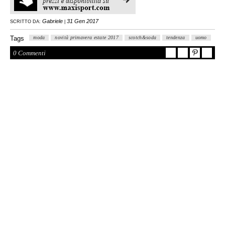
Gabriele
31 Gen 2017
SCRITTO DA:
|
Tags
moda
novità primavera estate 2017
scotch&soda
tendenza
uomo
0 Commenti