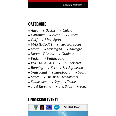
CATEGORIE
Altro
Basket
Calcio
Calzature
eventi
Fitness
Golf
Maxi Sport
MAXIDONNA
maxisport.com
Moda
Montagna
noleggio
Nuoto e Piscina
Outdoor
Padel
Pattinaggio
PATTINAGGIO
Rulli per bici
Running
Sci
Sci Alpinismo
Skateboard
Snowboard
Sport
Street
Strumenti Tecnologici
Subacquea
Sup
Tennis
Trail Running
Triathlon
yoga
I PROSSIMI EVENTI