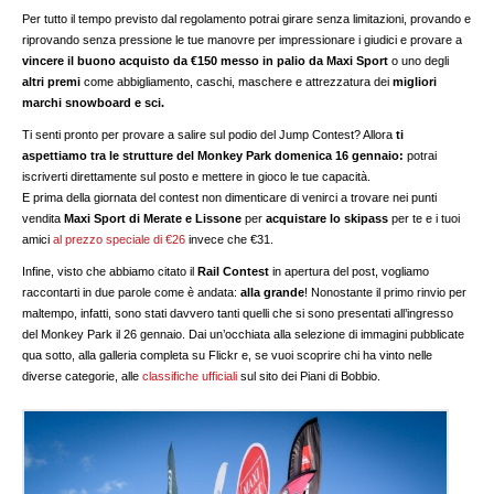
Per tutto il tempo previsto dal regolamento potrai girare senza limitazioni, provando e
riprovando senza pressione le tue manovre per impressionare i giudici e provare a
vincere il buono acquisto da €150 messo in palio da Maxi Sport
o uno degli
altri premi
come abbigliamento, caschi, maschere e attrezzatura dei
migliori
marchi snowboard e sci.
Ti senti pronto per provare a salire sul podio del Jump Contest? Allora
ti
aspettiamo tra le strutture del Monkey Park domenica 16 gennaio:
potrai
iscriverti direttamente sul posto e mettere in gioco le tue capacità.
E prima della giornata del contest non dimenticare di venirci a trovare nei punti
vendita
Maxi Sport di Merate e Lissone
per
acquistare lo skipass
per te e i tuoi
amici
al prezzo speciale di €26
invece che €31.
Infine, visto che abbiamo citato il
Rail Contest
in apertura del post, vogliamo
raccontarti in due parole come è andata:
alla grande
! Nonostante il primo rinvio per
maltempo, infatti, sono stati davvero tanti quelli che si sono presentati all’ingresso
del Monkey Park il 26 gennaio. Dai un’occhiata alla selezione di immagini pubblicate
qua sotto, alla galleria completa su Flickr e, se vuoi scoprire chi ha vinto nelle
diverse categorie, alle
classifiche ufficiali
sul sito dei Piani di Bobbio.