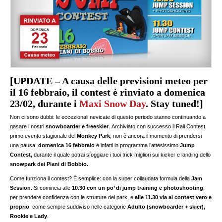
[UPDATE – A causa delle previsioni meteo per
il 16 febbraio, il contest è rinviato a domenica
23/02, durante i
Maxi Snow Day
. Stay tuned!]
Non ci sono dubbi: le eccezionali nevicate di questo periodo stanno continuando a
gasare i nostri
snowboarder e freeskier
. Archiviato con successo il Rail Contest,
primo evento stagionale del
Monkey Park
, non è ancora il momento di prendersi
una pausa:
domenica 16 febbraio
è infatti in programma l’attesissimo
Jump
Contest,
durante il quale potrai sfoggiare i tuoi trick migliori sui kicker e landing dello
snowpark dei Piani di Bobbio.
Come funziona il contest? È semplice: con la super collaudata formula della
Jam
Session
. Si comincia alle
10.30 con un po’ di jump training e photoshooting
,
per prendere confidenza con le strutture del park, e
alle 11.30 via al contest vero e
proprio
, come sempre suddiviso nelle categorie
Adulto (snowboarder + skier),
Rookie e Lady
.