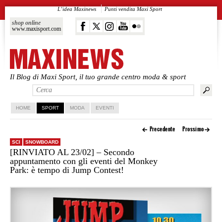
L’idea Maxinews
Punti vendita Maxi Sport
shop online
www.maxisport.com
Il Blog di Maxi Sport, il tuo grande centro moda & sport
Vai al contenuto principale
Vai al contenuto secondario
HOME
SPORT
MODA
EVENTI
Precedente
Prossimo
SCI
SNOWBOARD
[RINVIATO AL 23/02] – Secondo
appuntamento con gli eventi del Monkey
Park: è tempo di Jump Contest!