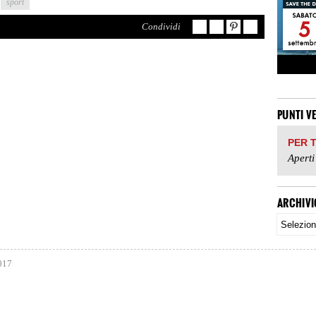
sport
Condividi
PUNTI V
PER 
Aperti
ARCHIVI
017