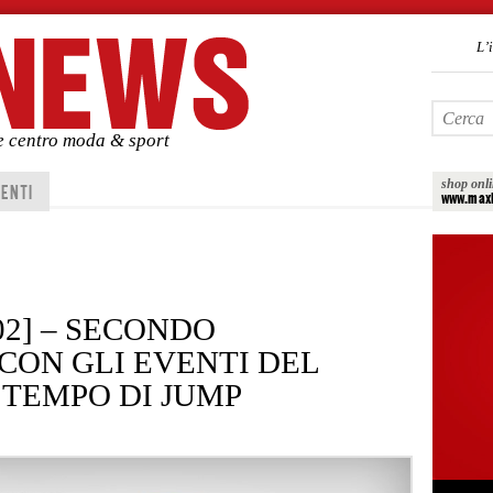
L’
de centro moda & sport
shop onl
ENTI
www.maxi
02] – SECONDO
ON GLI EVENTI DEL
 TEMPO DI JUMP