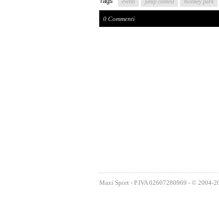
Tags
eventi
jump contest
monkey park
0 Commenti
Maxi Sport - P.IVA 02607280969 - © 2004-2