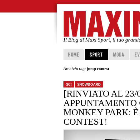
Il Blog di Maxi Sport, il tuo gran
Vai al contenuto principale
Vai al contenuto secondario
HOME
SPORT
MODA
EV
Archivio tag:
jump contest
SCI
SNOWBOARD
[RINVIATO AL 23/
APPUNTAMENTO C
MONKEY PARK: È
CONTEST!