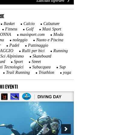
IE
Basket
Calcio
Calzature
Fitness
Golf
Maxi Sport
DONNA
maxisport.com
Moda
na
noleggio
Nuoto e Piscina
r
Padel
Pattinaggio
NAGGIO
Rulli per bici
Running
Sci Alpinismo
Skateboard
ard
Sport
Street
ti Tecnologici
Subacquea
Sup
Trail Running
Triathlon
yoga
MI EVENTI