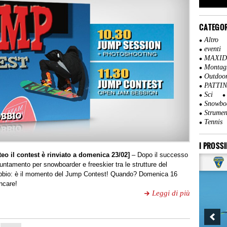
CATEGOR
Altro
eventi
MAXI
Montag
Outdoo
PATTI
Sci
Snowbo
Strumen
Tennis
I PROSSI
o il contest è rinviato a domenica 23/02]
– Dopo il successo
untamento per snowboarder e freeskier tra le strutture del
obbio: è il momento del Jump Contest! Quando? Domenica 16
ncare!
Leggi di più