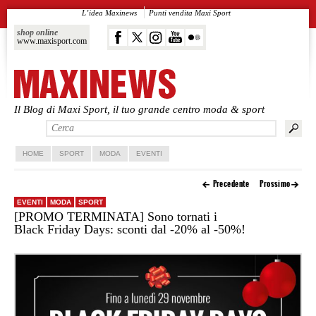
L’idea Maxinews
Punti vendita Maxi Sport
shop online
www.maxisport.com
Il Blog di Maxi Sport, il tuo grande centro moda & sport
Vai al contenuto principale
Vai al contenuto secondario
HOME
SPORT
MODA
EVENTI
Precedente
Prossimo
EVENTI
MODA
SPORT
[PROMO TERMINATA] Sono tornati i
Black Friday Days: sconti dal -20% al -50%!