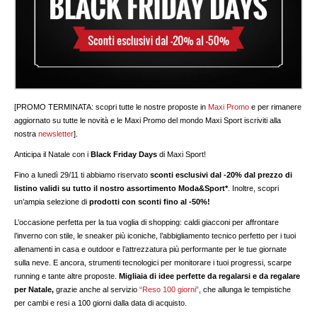
[PROMO TERMINATA: scopri tutte le nostre proposte in
Maxi Promo
e per rimanere
aggiornato su tutte le novità e le Maxi Promo del mondo Maxi Sport iscriviti alla
nostra
newsletter
].
Anticipa il Natale con i
Black Friday Days
di Maxi Sport!
Fino a lunedì 29/11 ti abbiamo riservato
sconti esclusivi dal -20% dal prezzo di
listino validi su tutto il nostro assortimento Moda&Sport*
. Inoltre, scopri
un’ampia selezione di
prodotti con sconti fino al -50%!
L’occasione perfetta per la tua voglia di shopping: caldi giacconi per affrontare
l’inverno con stile, le sneaker più iconiche, l’abbigliamento tecnico perfetto per i tuoi
allenamenti in casa e outdoor e l’attrezzatura più performante per le tue giornate
sulla neve. E ancora, strumenti tecnologici per monitorare i tuoi progressi, scarpe
running e tante altre proposte.
Migliaia di idee perfette da regalarsi e da regalare
per Natale,
grazie anche al servizio
“Reso 100 giorni”
, che allunga le tempistiche
per cambi e resi a 100 giorni dalla data di acquisto.