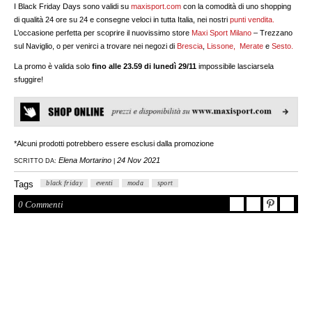
I Black Friday Days sono validi su
maxisport.com
con la comodità di uno shopping
di qualità 24 ore su 24 e consegne veloci in tutta Italia, nei nostri
punti vendita.
L’occasione perfetta per scoprire il nuovissimo store
Maxi Sport Milano
– Trezzano
sul Naviglio, o per venirci a trovare nei negozi di
Brescia
,
Lissone,
Merate
e
Sesto.
La promo è valida solo
fino alle 23.59 di lunedì 29/11
impossibile lasciarsela
sfuggire!
*Alcuni prodotti potrebbero essere esclusi dalla promozione
Elena Mortarino
24 Nov 2021
SCRITTO DA:
|
Tags
black friday
eventi
moda
sport
0 Commenti