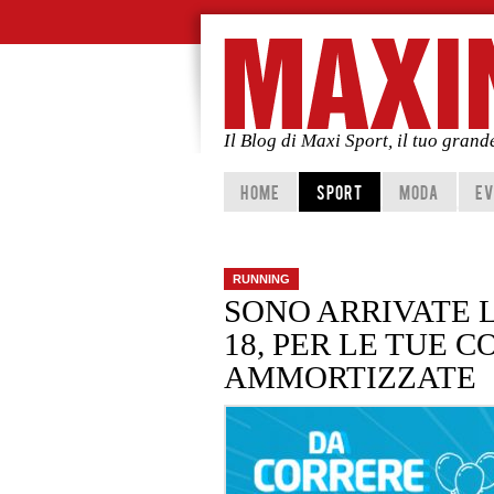
Il Blog di Maxi Sport, il tuo gran
Vai al contenuto principale
Vai al contenuto secondario
HOME
SPORT
MODA
EV
RUNNING
SONO ARRIVATE 
18, PER LE TUE 
AMMORTIZZATE