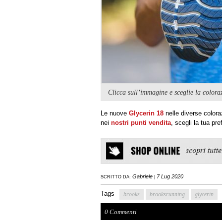
Clicca sull’immagine e sceglie la coloraz
Le nuove
Glycerin 18
nelle diverse colora
nei
nostri punti vendita
, scegli la tua p
Gabriele
7 Lug 2020
SCRITTO DA:
|
Tags
brooks
brooksrunning
glycerin
0 Commenti