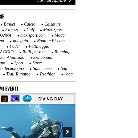
IE
Basket
Calcio
Calzature
Fitness
Golf
Maxi Sport
DONNA
maxisport.com
Moda
na
noleggio
Nuoto e Piscina
r
Padel
Pattinaggio
NAGGIO
Rulli per bici
Running
Sci Alpinismo
Skateboard
ard
Sport
Street
ti Tecnologici
Subacquea
Sup
Trail Running
Triathlon
yoga
MI EVENTI