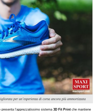
liorata per un’esperienza di corsa ancora più ammortizzata
 presenta l’apprezzatissimo sistema
3D Fit Print
che mantiene