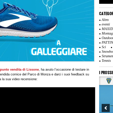
CATEGOR
Altro
eventi
MAXI
Montag
Outdoo
PATTI
Sci
Snowbo
Strumen
Tennis
punto vendita di Lissone
, ha avuto l’occasione di testare in
I PROSSI
lendida cornice del Parco di Monza e darci i suoi feedback su
da la sua video recensione: