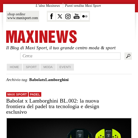
L’idea Maxinews
Punti vendita Maxi Sport
shop online
www.maxisport.com
Il Blog di Maxi Sport, il tuo grande centro moda & sport
Vai al contenuto principale
Vai al contenuto secondario
HOME
SPORT
MODA
EVENTI
Archivio tag:
BabolatxLamborghini
MAXI SPORT
PADEL
Babolat x Lamborghini BL.002: la nuova
frontiera del padel tra tecnologia e design
esclusivo