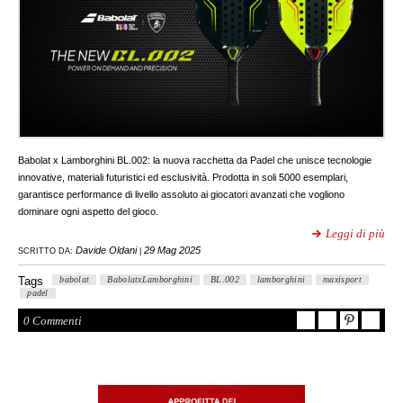
Babolat x Lamborghini BL.002: la nuova racchetta da Padel che unisce tecnologie
innovative, materiali futuristici ed esclusività. Prodotta in soli 5000 esemplari,
garantisce performance di livello assoluto ai giocatori avanzati che vogliono
dominare ogni aspetto del gioco.
Leggi di più
Davide Oldani
29 Mag 2025
SCRITTO DA:
|
Tags
babolat
BabolatxLamborghini
BL.002
lamborghini
maxisport
padel
0 Commenti