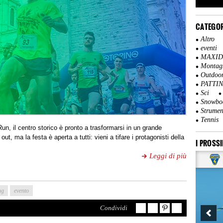
CATEGOR
Altro
eventi
MAXI
Montag
Outdoo
PATTI
Sci
Snowbo
Strumen
Tennis
n, il centro storico è pronto a trasformarsi in un grande
ut, ma la festa è aperta a tutti: vieni a tifare i protagonisti della
I PROSSI
Leggi di più
ng
evento
Condividi