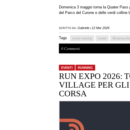
Domenica 3 maggio torna la Quater Pass per
del Parco del Curone e delle verdi colline 
Gabriele
12 Mar 2026
SCRITTO DA:
|
Tags
eventi running
evento
Montevecchi
0 Commenti
EVENTI
RUNNING
RUN EXPO 2026: 
VILLAGE PER GLI
CORSA