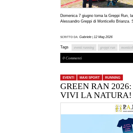
Domenica 7 giugno torna la Greppi Run, la 
Alessandro Greppi di Monticello Brianza. Sc
Gabriele
12 Mag 2026
SCRITTO DA:
|
Tags
eventi running
greppi run
monticel
0 Commenti
EVENTI
MAXI SPORT
RUNNING
GREEN RAN 2026:
VIVI LA NATURA!