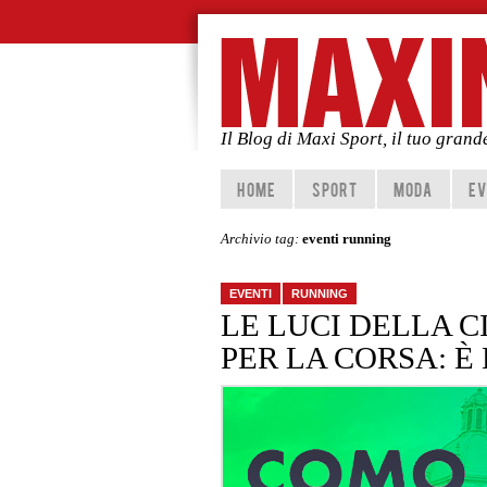
Il Blog di Maxi Sport, il tuo gran
Vai al contenuto principale
Vai al contenuto secondario
HOME
SPORT
MODA
EV
Archivio tag:
eventi running
EVENTI
RUNNING
LE LUCI DELLA C
PER LA CORSA: È