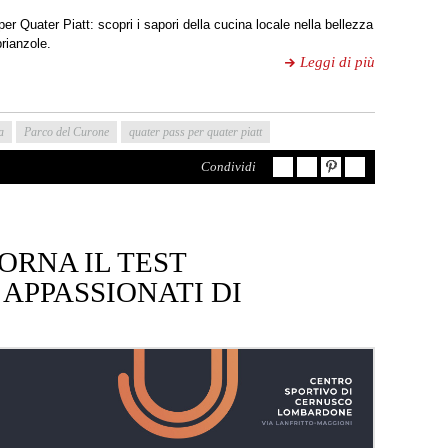
 Quater Piatt: scopri i sapori della cucina locale nella bellezza
brianzole.
Leggi di più
a
Parco del Curone
quater pass per quater piatt
Condividi
TORNA IL TEST
 APPASSIONATI DI