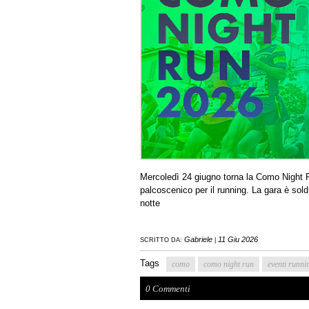
Mercoledì 24 giugno torna la Como Night Ru
palcoscenico per il running. La gara è sold o
notte
Gabriele
11 Giu 2026
SCRITTO DA:
|
Tags
como
como night run
eventi runni
0 Commenti