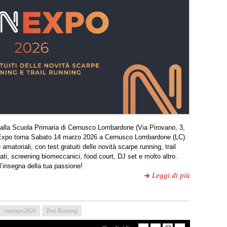
lla Scuola Primaria di Cernusco Lombardone (Via Pirovano, 3,
xpo torna Sabato 14 marzo 2026 a Cernusco Lombardone (LC).
 amatoriali, con test gratuiti delle novità scarpe running, trail
ati, screening biomeccanici, food court, DJ set e molto altro.
ll’insegna della tua passione!
Leggi di più
runexpo2026
Test Running