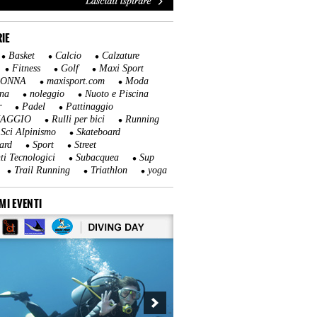
IE
Basket
Calcio
Calzature
Fitness
Golf
Maxi Sport
DONNA
maxisport.com
Moda
na
noleggio
Nuoto e Piscina
r
Padel
Pattinaggio
NAGGIO
Rulli per bici
Running
Sci Alpinismo
Skateboard
ard
Sport
Street
ti Tecnologici
Subacquea
Sup
Trail Running
Triathlon
yoga
MI EVENTI