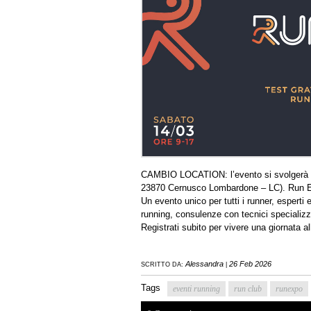
CAMBIO LOCATION: l’evento si svolgerà a
23870 Cernusco Lombardone – LC). Run E
Un evento unico per tutti i runner, esperti e
running, consulenze con tecnici specializz
Registrati subito per vivere una giornata a
Alessandra
26 Feb 2026
SCRITTO DA:
|
Tags
eventi running
run club
runexpo