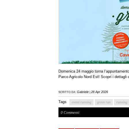
Domenica 24 maggio torna l’appuntamento c
Parco Agricolo Nord Est! Scopri i dettagli 
Gabriele
28 Apr 2026
SCRITTO DA:
|
Tags
eventi running
green ran
running
0 Commenti