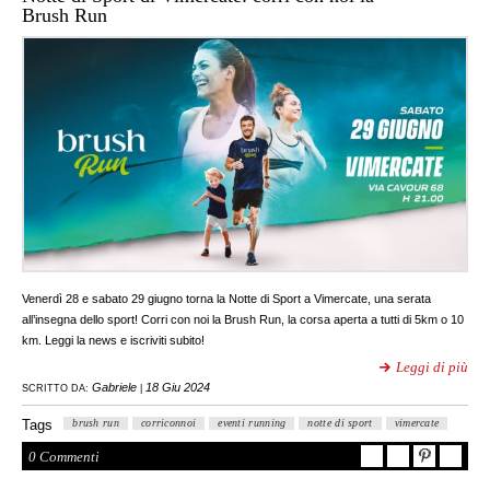
Brush Run
Venerdì 28 e sabato 29 giugno torna la Notte di Sport a Vimercate, una serata
all’insegna dello sport! Corri con noi la Brush Run, la corsa aperta a tutti di 5km o 10
km. Leggi la news e iscriviti subito!
Leggi di più
Gabriele
18 Giu 2024
SCRITTO DA:
|
Tags
brush run
corriconnoi
eventi running
notte di sport
vimercate
0 Commenti