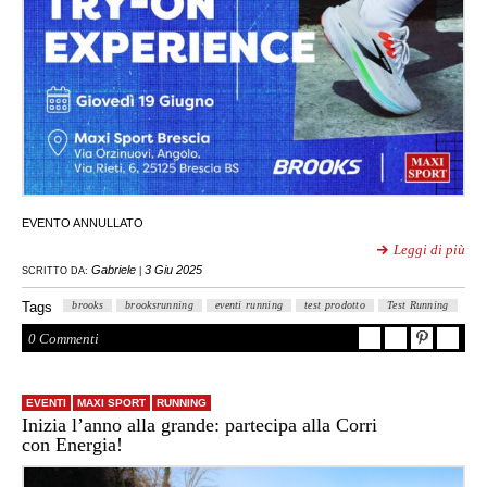
EVENTO ANNULLATO
Leggi di più
Gabriele
3 Giu 2025
SCRITTO DA:
|
Tags
brooks
brooksrunning
eventi running
test prodotto
Test Running
0 Commenti
EVENTI
MAXI SPORT
RUNNING
Inizia l’anno alla grande: partecipa alla Corri
con Energia!