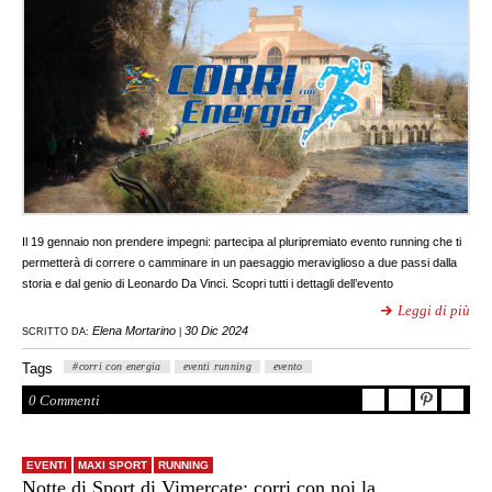
Il 19 gennaio non prendere impegni: partecipa al pluripremiato evento running che ti
permetterà di correre o camminare in un paesaggio meraviglioso a due passi dalla
storia e dal genio di Leonardo Da Vinci. Scopri tutti i dettagli dell’evento
Leggi di più
Elena Mortarino
30 Dic 2024
SCRITTO DA:
|
Tags
#corri con energia
eventi running
evento
0 Commenti
EVENTI
MAXI SPORT
RUNNING
Notte di Sport di Vimercate: corri con noi la