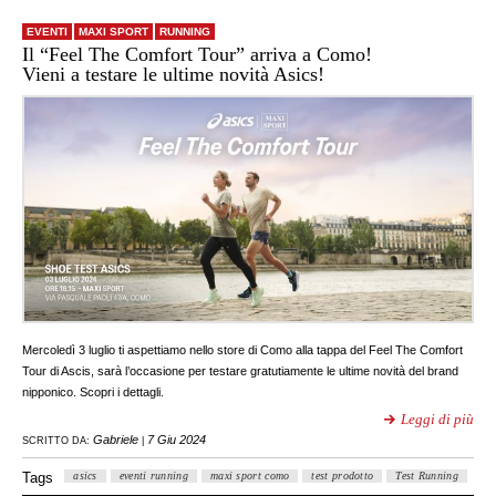
EVENTI
MAXI SPORT
RUNNING
Il “Feel The Comfort Tour” arriva a Como!
Vieni a testare le ultime novità Asics!
Mercoledì 3 luglio ti aspettiamo nello store di Como alla tappa del Feel The Comfort
Tour di Ascis, sarà l’occasione per testare gratutiamente le ultime novità del brand
nipponico. Scopri i dettagli.
Leggi di più
Gabriele
7 Giu 2024
SCRITTO DA:
|
Tags
asics
eventi running
maxi sport como
test prodotto
Test Running