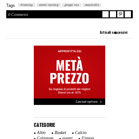
Tags
#running
eventi running
greppi run
monticello
0 Commenti
Articoli successivi
CATEGORIE
Altro
Basket
Calcio
Calzature
eventi
Fitness