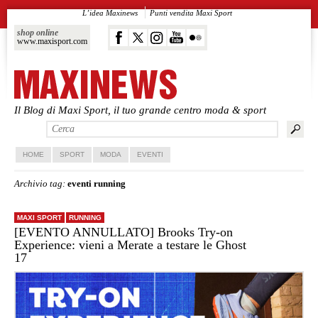
L’idea Maxinews
Punti vendita Maxi Sport
shop online
www.maxisport.com
Il Blog di Maxi Sport, il tuo grande centro moda & sport
Vai al contenuto principale
Vai al contenuto secondario
HOME
SPORT
MODA
EVENTI
Archivio tag:
eventi running
MAXI SPORT
RUNNING
[EVENTO ANNULLATO] Brooks Try-on
Experience: vieni a Merate a testare le Ghost
17