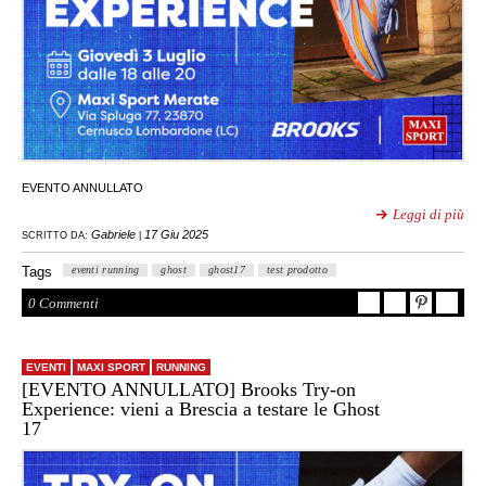
EVENTO ANNULLATO
Leggi di più
Gabriele
17 Giu 2025
SCRITTO DA:
|
Tags
eventi running
ghost
ghost17
test prodotto
0 Commenti
EVENTI
MAXI SPORT
RUNNING
[EVENTO ANNULLATO] Brooks Try-on
Experience: vieni a Brescia a testare le Ghost
17