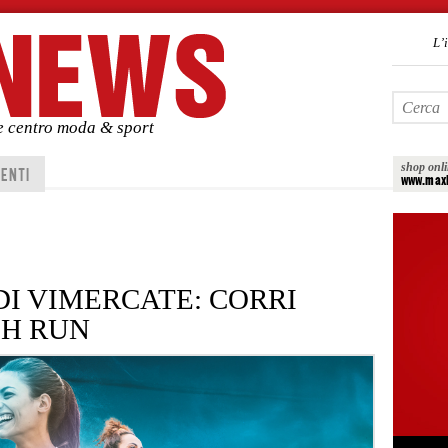
L’
de centro moda & sport
shop onl
ENTI
www.maxi
DI VIMERCATE: CORRI
SH RUN