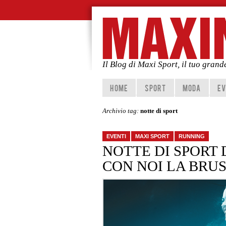
Il Blog di Maxi Sport, il tuo gran
Vai al contenuto principale
Vai al contenuto secondario
HOME
SPORT
MODA
EV
Archivio tag:
notte di sport
EVENTI
MAXI SPORT
RUNNING
NOTTE DI SPORT 
CON NOI LA BRU