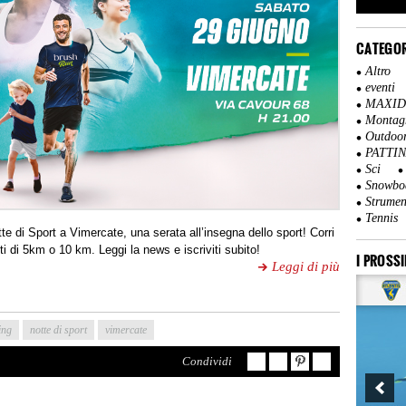
CATEGOR
Altro
eventi
MAXI
Montag
Outdoo
PATTI
Sci
Snowbo
Strumen
Tennis
e di Sport a Vimercate, una serata all’insegna dello sport! Corri
ti di 5km o 10 km. Leggi la news e iscriviti subito!
I PROSSI
Leggi di più
ing
notte di sport
vimercate
Condividi