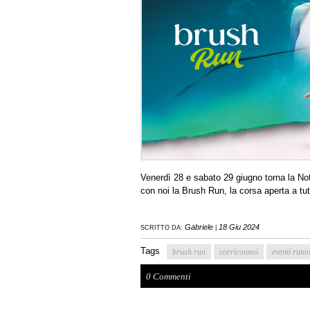
Venerdì 28 e sabato 29 giugno torna la Nott
con noi la Brush Run, la corsa aperta a tut
Gabriele
18 Giu 2024
SCRITTO DA:
|
Tags
brush run
corriconnoi
eventi runn
0 Commenti