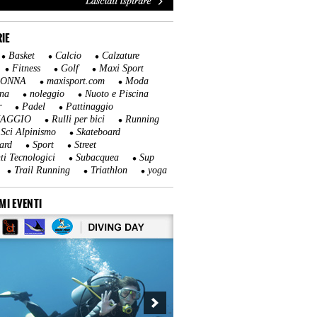
IE
Basket
Calcio
Calzature
Fitness
Golf
Maxi Sport
DONNA
maxisport.com
Moda
na
noleggio
Nuoto e Piscina
r
Padel
Pattinaggio
NAGGIO
Rulli per bici
Running
Sci Alpinismo
Skateboard
ard
Sport
Street
ti Tecnologici
Subacquea
Sup
Trail Running
Triathlon
yoga
MI EVENTI