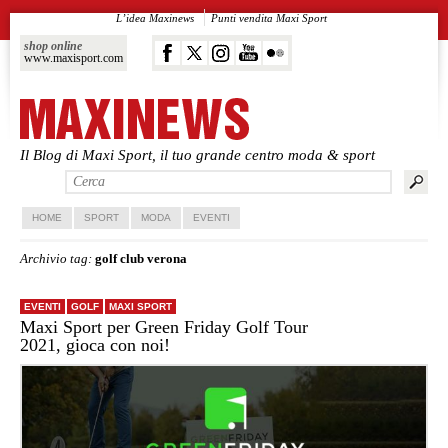
L’idea Maxinews
Punti vendita Maxi Sport
shop online
www.maxisport.com
Il Blog di Maxi Sport, il tuo grande centro moda & sport
Vai al contenuto principale
Vai al contenuto secondario
HOME
SPORT
MODA
EVENTI
Archivio tag:
golf club verona
EVENTI
GOLF
MAXI SPORT
Maxi Sport per Green Friday Golf Tour
2021, gioca con noi!