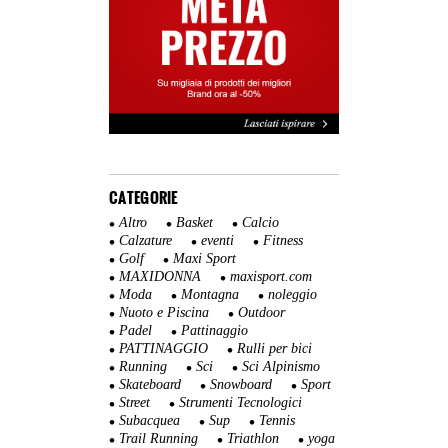
CATEGORIE
Altro
Basket
Calcio
Calzature
eventi
Fitness
Golf
Maxi Sport
MAXIDONNA
maxisport.com
Moda
Montagna
noleggio
Nuoto e Piscina
Outdoor
Padel
Pattinaggio
PATTINAGGIO
Rulli per bici
Running
Sci
Sci Alpinismo
Skateboard
Snowboard
Sport
Street
Strumenti Tecnologici
Subacquea
Sup
Tennis
Trail Running
Triathlon
yoga