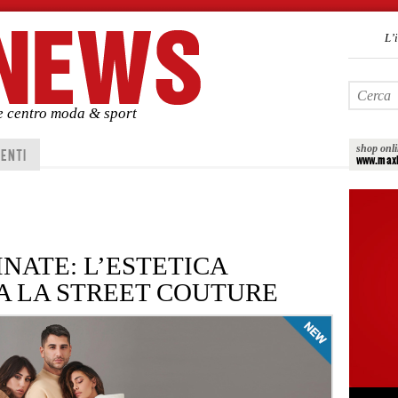
L’
de centro moda & sport
shop onl
ENTI
www.maxi
NATE: L’ESTETICA
 LA STREET COUTURE