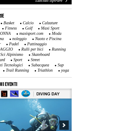
IE
Basket
Calcio
Calzature
Fitness
Golf
Maxi Sport
DONNA
maxisport.com
Moda
na
noleggio
Nuoto e Piscina
r
Padel
Pattinaggio
NAGGIO
Rulli per bici
Running
Sci Alpinismo
Skateboard
ard
Sport
Street
ti Tecnologici
Subacquea
Sup
Trail Running
Triathlon
yoga
MI EVENTI