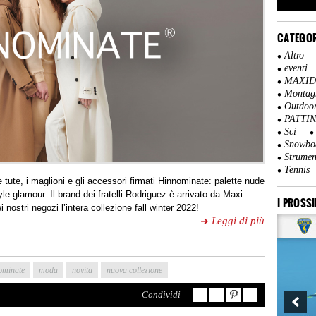
CATEGOR
Altro
eventi
MAXI
Montag
Outdoo
PATTI
Sci
Snowbo
Strumen
Tennis
e tute, i maglioni e gli accessori firmati Hinnominate: palette nude
le glamour. Il brand dei fratelli Rodriguez è arrivato da Maxi
I PROSSI
i nostri negozi l’intera collezione fall winter 2022!
Leggi di più
ominate
moda
novita
nuova collezione
Condividi