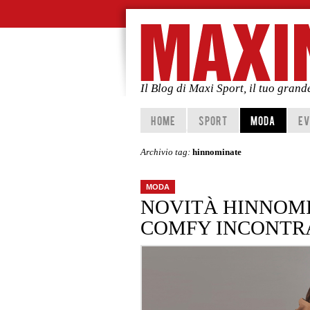
Il Blog di Maxi Sport, il tuo gran
Vai al contenuto principale
Vai al contenuto secondario
HOME
SPORT
MODA
EV
Archivio tag:
hinnominate
MODA
NOVITÀ HINNOMI
COMFY INCONTRA