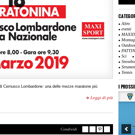
CATEGOR
Altro
eventi
MAXI
Montag
Outdoo
PATTI
Sci
Snowbo
Strumen
Tennis
I PROSSI
 di Cernusco Lombardone: una delle mezze maratone più
Leggi di più
Condividi