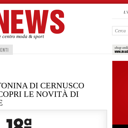
L’
de centro moda & sport
shop onl
ENTI
www.maxi
ONINA DI CERNUSCO
OPRI LE NOVITÀ DI
E