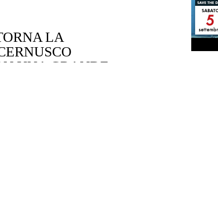
 TORNA LA
 CERNUSCO
N UNA GRANDE
PUNTI V
PER 
Aperti
ARCHIVI