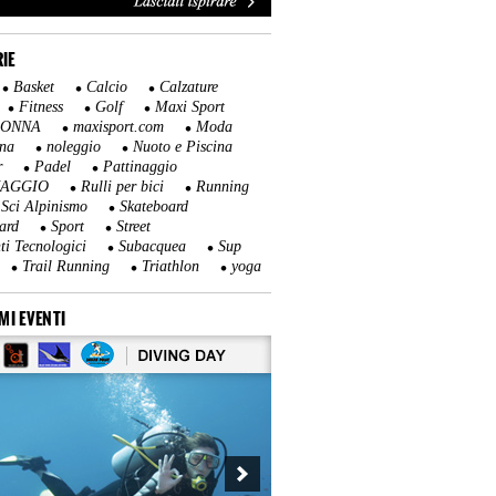
IE
Basket
Calcio
Calzature
Fitness
Golf
Maxi Sport
DONNA
maxisport.com
Moda
na
noleggio
Nuoto e Piscina
r
Padel
Pattinaggio
NAGGIO
Rulli per bici
Running
Sci Alpinismo
Skateboard
ard
Sport
Street
ti Tecnologici
Subacquea
Sup
Trail Running
Triathlon
yoga
MI EVENTI