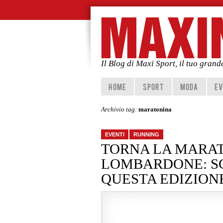
Il Blog di Maxi Sport, il tuo gran
Vai al contenuto principale
Vai al contenuto secondario
HOME
SPORT
MODA
EV
Archivio tag:
maratonina
EVENTI
RUNNING
TORNA LA MARAT
LOMBARDONE: SC
QUESTA EDIZION