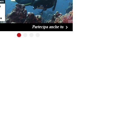
ENDITA
TE SEMPRE APERTI
 tutte le domeniche
O