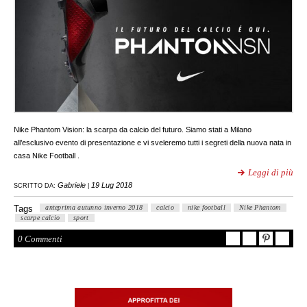
Nike Phantom Vision: la scarpa da calcio del futuro. Siamo stati a Milano
all’esclusivo evento di presentazione e vi sveleremo tutti i segreti della nuova nata in
casa Nike Football .
Leggi di più
Gabriele
19 Lug 2018
SCRITTO DA:
|
Tags
anteprima autunno inverno 2018
calcio
nike football
Nike Phantom
scarpe calcio
sport
0 Commenti