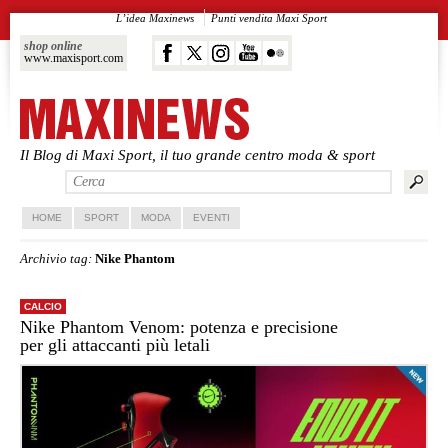
L’idea Maxinews
Punti vendita Maxi Sport
shop online
www.maxisport.com
Il Blog di Maxi Sport, il tuo grande centro moda & sport
Vai al contenuto principale
Vai al contenuto secondario
HOME
SPORT
MODA
EVENTI
Archivio tag:
Nike Phantom
CALCIO
Nike Phantom Venom: potenza e precisione
per gli attaccanti più letali