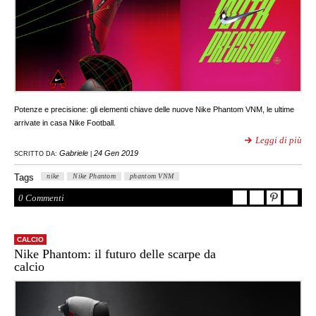
Potenze e precisione: gli elementi chiave delle nuove Nike Phantom VNM, le ultime
arrivate in casa Nike Football.
Leggi di più
Gabriele
24 Gen 2019
SCRITTO DA:
|
Tags
nike
Nike Phantom
phantom VNM
0 Commenti
CALCIO
Nike Phantom: il futuro delle scarpe da
calcio