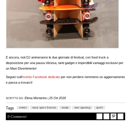
E ancora, noti DJ animeranno le due giornate di festival, con food truck a
disposizione per una pausa sfiziosa, tanti gadget e imperdibili vantaggi esclusivi per
un Maxi Divertimento!
Seguici sull’
evento Facebook dedicato
per non perdere nemmeno un aggiornamento
e passa a trovarci!
Elena Mortarino
25 Ott 2018
SCRITTO DA:
|
Tags
eventi
maxi sport brescia
moda
new opening
sport
0 Commenti