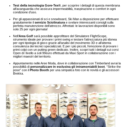
Test della tecnologia Gore-Tex®
, per scoprire i dettagli di questa membrana
all’avanguardia che assicura impermeabilità, traspirazione e comfort in ogni
condizione d’uso.
Per gli appassionati di sci e snowboard, Ski Man a disposizione per effettuare
gratuitamente il
servizio Sciolinatura
e svelare interessanti consigli sulla
perfetta manutenzione dell’attrezzo. Affrettati: le lavorazioni disponibili sono
solo 25 per ogni giornata!
Nell’
Area Golf
sarà possibile approfittare del Simulatore FlightScope,
strumento ideale per provare i primi swing e testare l’attrezzatura più idonea
per ogni tipologia di gioco grazie all’analisi del movimento 3D e all’attenta
consulenza dei tecnici specializzati. E per i più piccoli, l’emozione di provare i
primi colpi con un putting green dedicato. Inoltre, scopri tutti i dettagli sui corsi
Open di l livello a soli 99euro effettuati da Maxi Sport in collaborazione con i
migliori maestri del territorio.
Appuntamento nelle Aree Moda, dove in collaborazione con Timberland avrai la
possibilità di
personalizzare in esclusiva gli intramontabili boot
. “Strike the
pose” con il
Photo Booth
per una simpatica foto con le novità e gli accessori
Brekka.