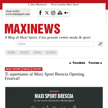
L’idea Maxinews
Punti vendita Maxi Sport
shop online
www.maxisport.com
Il Blog di Maxi Sport, il tuo grande centro moda & sport
Vai al contenuto principale
Vai al contenuto secondario
HOME
SPORT
MODA
EVENTI
Precedente
Prossimo
MAXI SPORT
MODA
SPORT
Ti aspettiamo al Maxi Sport Brescia Opening
Festival!