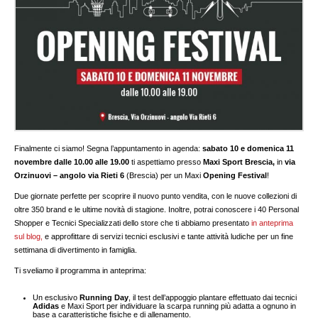
Finalmente ci siamo! Segna l’appuntamento in agenda:
sabato 10 e domenica 11
novembre dalle 10.00 alle 19.00
ti aspettiamo presso
Maxi Sport Brescia,
in
via
Orzinuovi – angolo via Rieti 6
(Brescia) per un Maxi
Opening Festival
!
Due giornate perfette per scoprire il nuovo punto vendita, con le nuove collezioni di
oltre 350 brand e le ultime novità di stagione. Inoltre, potrai conoscere i 40 Personal
Shopper e Tecnici Specializzati dello store che ti abbiamo presentato
in anteprima
sul blog,
e approfittare di servizi tecnici esclusivi e tante attività ludiche per un fine
settimana di divertimento in famiglia.
Ti sveliamo il programma in anteprima:
Un esclusivo
Running Day
, il test dell’appoggio plantare effettuato dai tecnici
Adidas
e Maxi Sport per individuare la scarpa running più adatta a ognuno in
base a caratteristiche fisiche e di allenamento.