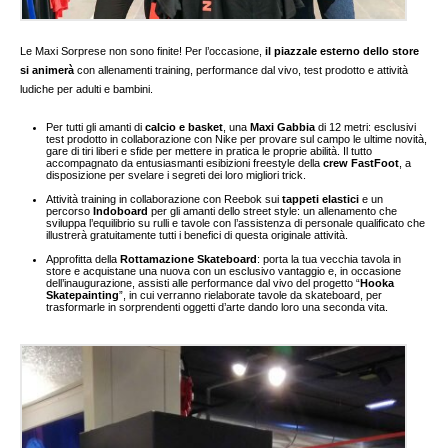
Le Maxi Sorprese non sono finite! Per l’occasione,
il piazzale esterno dello store
si animerà
con allenamenti training, performance dal vivo, test prodotto e attività
ludiche per adulti e bambini.
Per tutti gli amanti di
calcio e basket
, una
Maxi Gabbia
di 12 metri: esclusivi
test prodotto in collaborazione con Nike per provare sul campo le ultime novità,
gare di tiri liberi e sfide per mettere in pratica le proprie abilità. Il tutto
accompagnato da entusiasmanti esibizioni freestyle della
crew FastFoot
, a
disposizione per svelare i segreti dei loro migliori trick.
Attività training in collaborazione con Reebok sui
tappeti elastici
e un
percorso
Indoboard
per gli amanti dello street style: un allenamento che
sviluppa l’equilibrio su rulli e tavole con l’assistenza di personale qualificato che
illustrerà gratuitamente tutti i benefici di questa originale attività.
Approfitta della
Rottamazione Skateboard
: porta la tua vecchia tavola in
store e acquistane una nuova con un esclusivo vantaggio e, in occasione
dell’inaugurazione, assisti alle performance dal vivo del progetto “
Hooka
Skatepainting
”, in cui verranno rielaborate tavole da skateboard, per
trasformarle in sorprendenti oggetti d’arte dando loro una seconda vita.