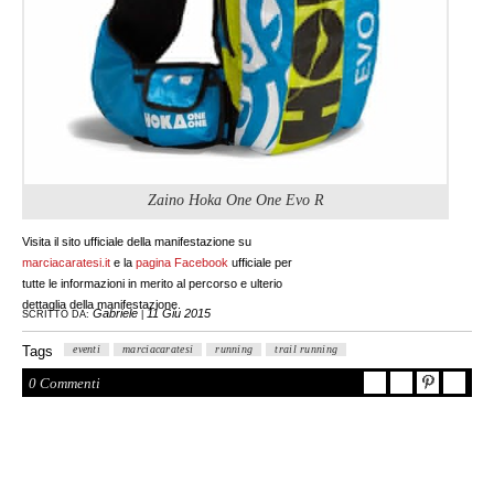
Zaino Hoka One One Evo R
Visita il sito ufficiale della manifestazione su
marciacaratesi.it
e la
pagina Facebook
ufficiale per
tutte le informazioni in merito al percorso e ulterio
dettaglia della manifestazione.
Gabriele
11 Giu 2015
SCRITTO DA:
|
Tags
eventi
marciacaratesi
running
trail running
0 Commenti