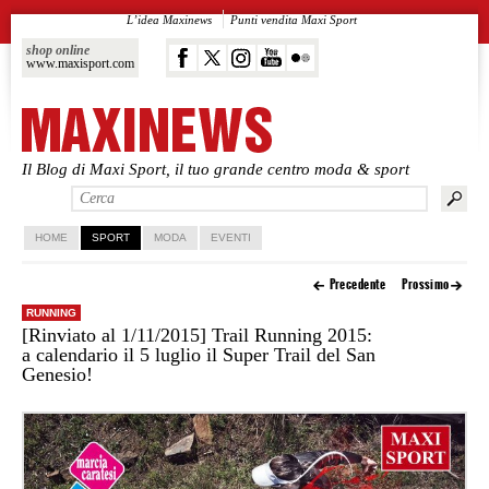
L’idea Maxinews
Punti vendita Maxi Sport
shop online
www.maxisport.com
Il Blog di Maxi Sport, il tuo grande centro moda & sport
Vai al contenuto principale
Vai al contenuto secondario
HOME
SPORT
MODA
EVENTI
Precedente
Prossimo
RUNNING
[Rinviato al 1/11/2015] Trail Running 2015:
a calendario il 5 luglio il Super Trail del San
Genesio!