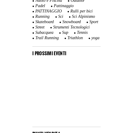
Nuoto e Piscina
Outdoor
Padel
Pattinaggio
PATTINAGGIO
Rulli per bici
Running
Sci
Sci Alpinismo
Skateboard
Snowboard
Sport
Street
Strumenti Tecnologici
Subacquea
Sup
Tennis
Trail Running
Triathlon
yoga
I PROSSIMI EVENTI