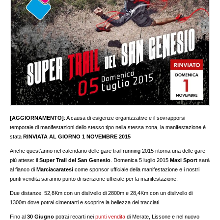
[AGGIORNAMENTO]
: A causa di esigenze organizzative e il sovrapporsi
temporale di manifestazioni dello stesso tipo nella stessa zona, la manifestazione è
stata
RINVIATA AL GIORNO 1 NOVEMBRE 2015
Anche quest’anno nel calendario delle gare trail running 2015 ritorna una delle gare
più attese: il
Super Trail del San Genesio
. Domenica 5 luglio 2015
Maxi Sport
sarà
al fianco di
Marciacaratesi
come sponsor ufficiale della manifestazione e i nostri
punti vendita saranno punto di iscrizione ufficiale per la manifestazione.
Due distanze, 52,8Km con un dislivello di 2800m e 28,4Km con un dislivello di
1300m dove potrai cimentarti e scoprire la bellezza dei tracciati.
Fino al
30 Giugno
potrai recarti nei
punti vendita
di Merate, Lissone e nel nuovo