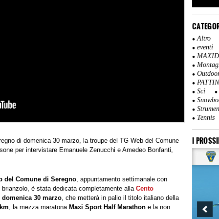
CATEGOR
Altro
eventi
MAXI
Montag
Outdoo
PATTI
Sci
Snowbo
Strumen
Tennis
I PROSSI
 Seregno di domenica 30 marzo, la troupe del TG Web del Comune
issone per intervistare Emanuele Zenucchi e Amedeo Bonfanti,
 del Comune di Seregno
, appuntamento settimanale con
rio brianzolo, è stata dedicata completamente alla
Cento
di domenica 30 marzo
, che metterà in palio il titolo italiano della
 km
, la mezza maratona
Maxi Sport Half Marathon
e la non