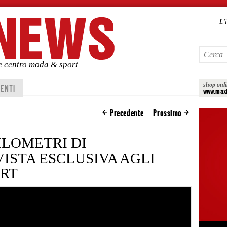
L’
de centro moda & sport
shop onl
ENTI
www.maxi
Precedente
Prossimo
ILOMETRI DI
ISTA ESCLUSIVA AGLI
ORT