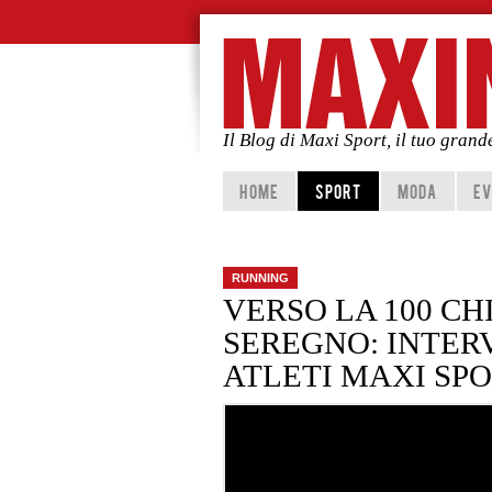
Il Blog di Maxi Sport, il tuo gran
Vai al contenuto principale
Vai al contenuto secondario
HOME
SPORT
MODA
EV
RUNNING
VERSO LA 100 CH
SEREGNO: INTERV
ATLETI MAXI SP