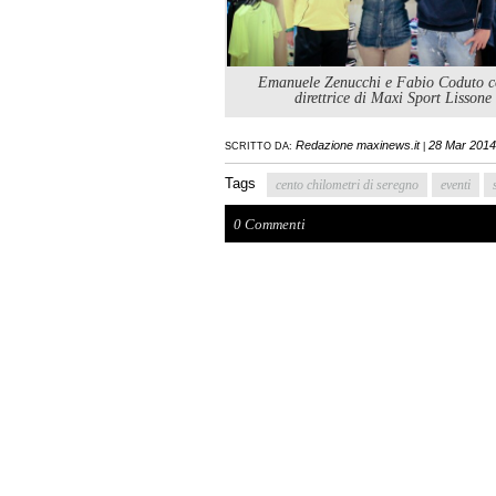
Emanuele Zenucchi e Fabio Coduto c
direttrice di Maxi Sport Lissone
Redazione maxinews.it
28 Mar 2014
SCRITTO DA:
|
Tags
cento chilometri di seregno
eventi
0 Commenti