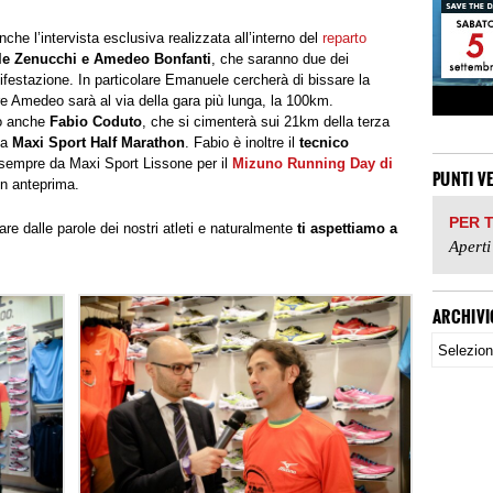
che l’intervista esclusiva realizzata all’interno del
reparto
e Zenucchi e Amedeo Bonfanti
, che saranno due dei
festazione. In particolare Emanuele cercherà di bissare la
re Amedeo sarà al via della gara più lunga, la 100km.
to anche
Fabio Coduto
, che si cimenterà sui 21km della terza
la
Maxi Sport Half Marathon
. Fabio è inoltre il
tecnico
sempre da Maxi Sport Lissone per il
Mizuno Running Day di
PUNTI V
in anteprima.
PER 
rare dalle parole dei nostri atleti e naturalmente
ti aspettiamo a
Aperti
ARCHIVI