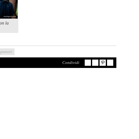
on la
sponsori
Condividi