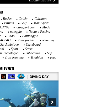
IE
Basket
Calcio
Calzature
Fitness
Golf
Maxi Sport
DONNA
maxisport.com
Moda
na
noleggio
Nuoto e Piscina
r
Padel
Pattinaggio
NAGGIO
Rulli per bici
Running
Sci Alpinismo
Skateboard
ard
Sport
Street
ti Tecnologici
Subacquea
Sup
Trail Running
Triathlon
yoga
MI EVENTI