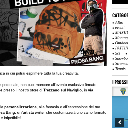
CATEGOR
Altro
eventi
MAXI
Montag
Outdoo
PATTI
Sci
Snowbo
Strumen
Tennis
a in cui potrai esprimere tutta la tua creatività.
I PROSSI
e e personale, non puoi mancare all’evento esclusivo firmato
re
presso il nostro store di
Trezzano sul Naviglio
, in
via
lla
personalizzazione
, alla fantasia e all’espressione del tuo
osa Bang,
un’artista writer
che customizzerà uno zaino formato
irripetibile!