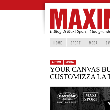
Il Blog di Maxi Sport, il tuo gran
Vai al contenuto principale
Vai al contenuto secondario
HOME
SPORT
MODA
EV
ALTRO
MODA
YOUR CANVAS BUI
CUSTOMIZZA LA 