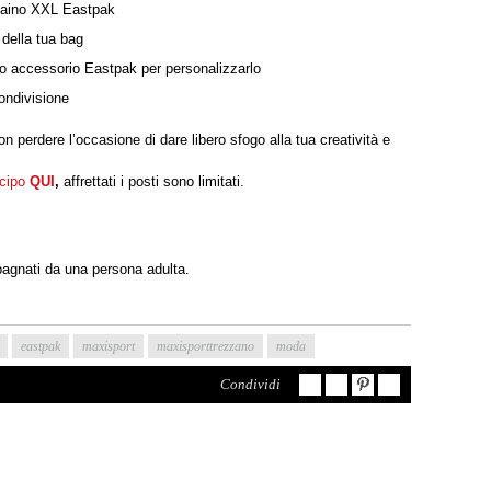
 zaino XXL Eastpak
 della tua bag
 tuo accessorio Eastpak per personalizzarlo
condivisione
on perdere l’occasione di dare libero sfogo alla tua creatività e
ticipo
QUI
,
affrettati i posti sono limitati.
agnati da una persona adulta.
eastpak
maxisport
maxisporttrezzano
moda
Condividi