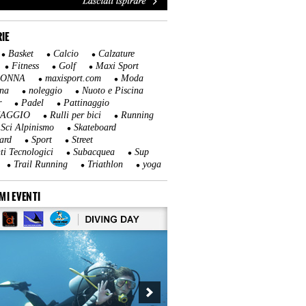
IE
Basket
Calcio
Calzature
Fitness
Golf
Maxi Sport
DONNA
maxisport.com
Moda
na
noleggio
Nuoto e Piscina
r
Padel
Pattinaggio
NAGGIO
Rulli per bici
Running
Sci Alpinismo
Skateboard
ard
Sport
Street
ti Tecnologici
Subacquea
Sup
Trail Running
Triathlon
yoga
MI EVENTI