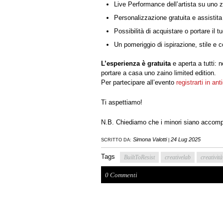
Live Performance dell’artista su uno
Personalizzazione gratuita e assistita
Possibilità di acquistare o portare il
Un pomeriggio di ispirazione, stile e 
L’esperienza è gratuita
e aperta a tutti: n
portare a casa uno zaino limited edition.
Per partecipare all’evento
registrarti in an
Ti aspettiamo!
N.B. Chiediamo che i minori siano accomp
Simona Valotti
24 Lug 2025
SCRITTO DA:
|
Tags
BuiltToResist
creativelab
creatività
0 Commenti