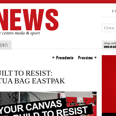
L’
de centro moda & sport
shop onl
ENTI
www.maxi
Precedente
Prossimo
LT TO RESIST:
TUA BAG EASTPAK