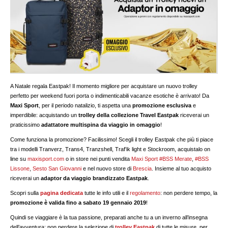
A Natale regala Eastpak! Il momento migliore per acquistare un nuovo trolley
perfetto per weekend fuori porta o indimenticabili vacanze esotiche è arrivato! Da
Maxi Sport
, per il periodo natalizio, ti aspetta una
promozione esclusiva
e
imperdibile: acquistando un
trolley della collezione Travel Eastpak
riceverai un
praticissimo
adattatore multispina da viaggio in omaggio
!
Come funziona la promozione? Facilissimo! Scegli il trolley Eastpak che più ti piace
tra i modelli Tranverz, Trans4, Tranzshell, Traf’ik light e Stockroom, acquistalo on
line su
maxisport.com
o in store nei punti vendita
Maxi Sport #BSS Merate
,
#BSS
Lissone
,
Sesto San Giovanni
e nel nuovo store di
Brescia
. Insieme al tuo acquisto
riceverai un
adaptor da viaggio brandizzato Eastpak
.
Scopri sulla
pagina dedicata
tutte le info utili e il
regolamento
: non perdere tempo, la
promozione è valida fino a sabato 19 gennaio 2019
!
Quindi se viaggiare è la tua passione, preparati anche tu a un inverno all’insegna
dell’avventura: non perdere la selezione di
trolley Eastpak
di tutte le misure, per