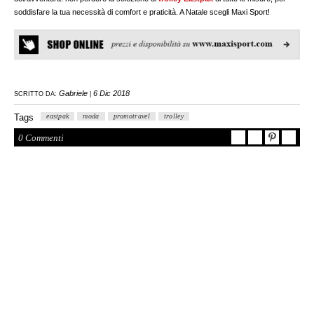
soddisfare la tua necessità di comfort e praticità. A Natale scegli Maxi Sport!
Gabriele
6 Dic 2018
SCRITTO DA:
|
Tags
eastpak
moda
promotravel
trolley
0 Commenti