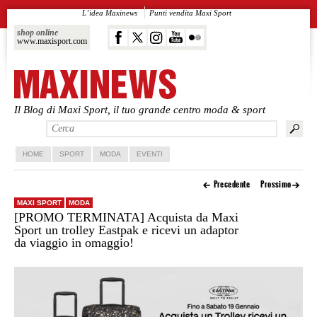
L’idea Maxinews
Punti vendita Maxi Sport
shop online
www.maxisport.com
Il Blog di Maxi Sport, il tuo grande centro moda & sport
Vai al contenuto principale
Vai al contenuto secondario
HOME
SPORT
MODA
EVENTI
Precedente
Prossimo
MAXI SPORT
MODA
[PROMO TERMINATA] Acquista da Maxi
Sport un trolley Eastpak e ricevi un adaptor
da viaggio in omaggio!