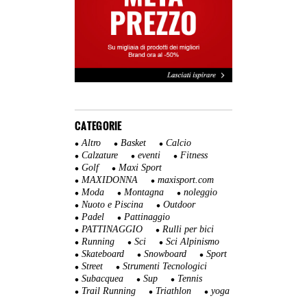
CATEGORIE
Altro
Basket
Calcio
Calzature
eventi
Fitness
Golf
Maxi Sport
MAXIDONNA
maxisport.com
Moda
Montagna
noleggio
Nuoto e Piscina
Outdoor
Padel
Pattinaggio
PATTINAGGIO
Rulli per bici
Running
Sci
Sci Alpinismo
Skateboard
Snowboard
Sport
Street
Strumenti Tecnologici
Subacquea
Sup
Tennis
Trail Running
Triathlon
yoga