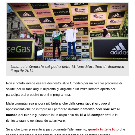
Emanuele Zenucchi sul podio della Milano Marathon di domenica
6 aprile 2014
Non è potuto invece essere dei nostri Silvio Omodeo per un piccolo problema di
salute: per lui tanti auguri di pronta guarigione e un invito sempre aperto per
partecipare ai prossimi eventi in programma.
Ma la giornata resa ancora più bella anche dalla
crescita del gruppo
di
appassionati che ha intrapreso il percorso di
avvicinamento “col sorriso” al
mondo del running
, passato in un colpo solo
da 15 a 35 componenti
, e le
richieste stanno continuando ad arrivare.
Se anche tu eri presente al parco durante l’allenamento,
guarda tutte le foto
che