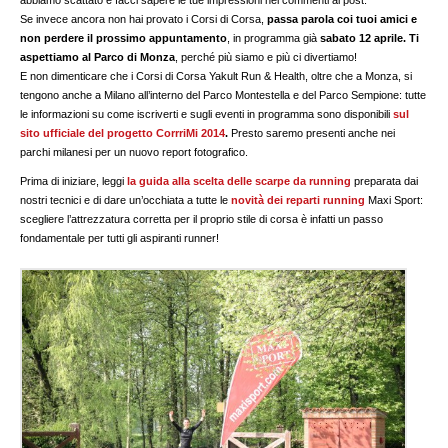
abbiamo scattato e facci sapere le tue impressioni nei commenti al post.
Se invece ancora non hai provato i Corsi di Corsa,
passa parola coi tuoi amici e
non perdere il prossimo appuntamento
, in programma già
sabato 12 aprile.
Ti
aspettiamo al Parco di Monza
, perché più siamo e più ci divertiamo!
E non dimenticare che i Corsi di Corsa Yakult Run & Health, oltre che a Monza, si
tengono anche a Milano all’interno del Parco Montestella e del Parco Sempione: tutte
le informazioni su come iscriverti e sugli eventi in programma sono disponibili
sul
sito ufficiale del progetto CorrriMi 2014
.
Presto saremo presenti anche nei
parchi milanesi per un nuovo report fotografico.
Prima di iniziare, leggi
la guida alla scelta delle scarpe da running
preparata dai
nostri tecnici e di dare un’occhiata a tutte le
novità dei reparti running
Maxi Sport:
scegliere l’attrezzatura corretta per il proprio stile di corsa è infatti un passo
fondamentale per tutti gli aspiranti runner!