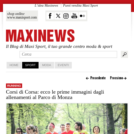
L’idea Maxinews
Punti vendita Maxi Sport
shop online
www.maxisport.com
Il Blog di Maxi Sport, il tuo grande centro moda & sport
Vai al contenuto principale
Vai al contenuto secondario
HOME
SPORT
MODA
EVENTI
Precedente
Prossimo
RUNNING
Corsi di Corsa: ecco le prime immagini dagli
allenamenti al Parco di Monza