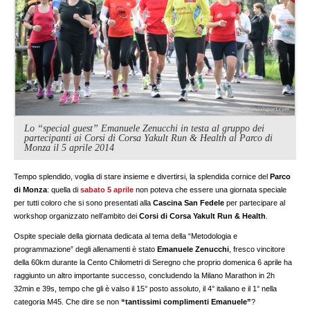
Lo “special guest” Emanuele Zenucchi in testa al gruppo dei
partecipanti ai Corsi di Corsa Yakult Run & Health al Parco di
Monza il 5 aprile 2014
Tempo splendido, voglia di stare insieme e divertirsi, la splendida cornice del
Parco
di Monza
: quella di
sabato 5 aprile
non poteva che essere una giornata speciale
per tutti coloro che si sono presentati alla
Cascina San Fedele
per partecipare al
workshop organizzato nell’ambito dei
Corsi di Corsa Yakult Run & Health
.
Ospite speciale della giornata dedicata al tema della “Metodologia e
programmazione” degli allenamenti è stato
Emanuele Zenucchi
, fresco vincitore
della 60km durante la Cento Chilometri di Seregno che proprio domenica 6 aprile ha
raggiunto un altro importante successo, concludendo la Milano Marathon in 2h
32min e 39s, tempo che gli è valso il 15° posto assoluto, il 4° italiano e il 1° nella
categoria M45. Che dire se non
“tantissimi complimenti Emanuele”
?