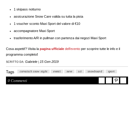
1 skipass notturno
assicurazione Snow Care valida su tutta la pista
1 voucher sconto Maxi Sport del valore di €10
accompagnatore Maxi Sport
trasferimento A/R in pullman con partenza dai negozi Maxi Sport
Cosa aspetti!? Visita la
pagina ufficiale
dell’evento
per scoprire tutte le info e il
programma completo
!
Gabriele
15 Gen 2019
SCRITTO DA:
|
Tags
corvatsch snow night
eventi
neve
sci
snowboard
sport
0 Commenti