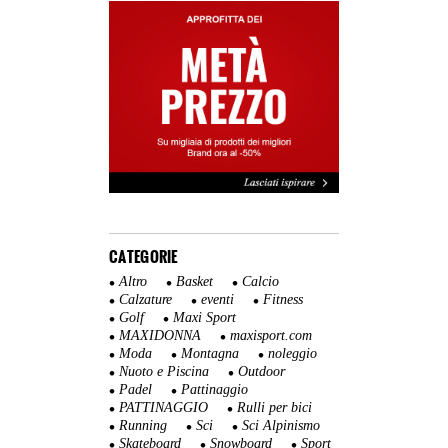
CATEGORIE
Altro
Basket
Calcio
Calzature
eventi
Fitness
Golf
Maxi Sport
MAXIDONNA
maxisport.com
Moda
Montagna
noleggio
Nuoto e Piscina
Outdoor
Padel
Pattinaggio
PATTINAGGIO
Rulli per bici
Running
Sci
Sci Alpinismo
Skateboard
Snowboard
Sport