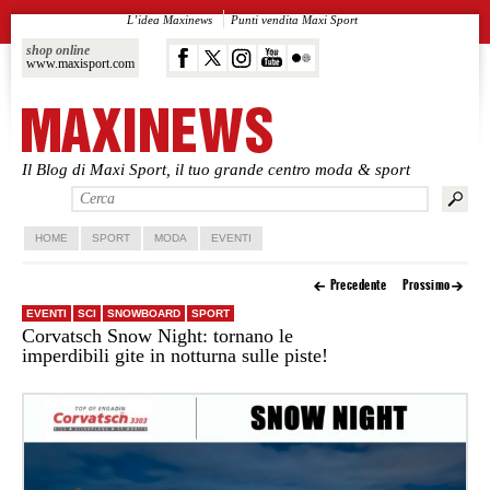
L’idea Maxinews
Punti vendita Maxi Sport
shop online
www.maxisport.com
Il Blog di Maxi Sport, il tuo grande centro moda & sport
Vai al contenuto principale
Vai al contenuto secondario
HOME
SPORT
MODA
EVENTI
Precedente
Prossimo
EVENTI
SCI
SNOWBOARD
SPORT
Corvatsch Snow Night: tornano le
imperdibili gite in notturna sulle piste!