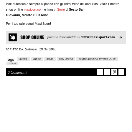
look autentico e sempre al passo con gli ultimi trend dei cool kids. Visita il nostro
shop on line
maxiport.com
e i nostri
Store
di
Sesto San
Giovanni
,
Merate
e
Lissone
.
Per il tuo stile scegli Maxi Sport!
Gabriele
19 Set 2018
SCRITTO DA:
|
Tags
donna
kappa
moda
new brand
novità autunno inverno 2018
uomo
0 Commenti