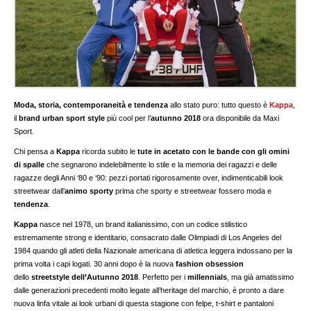
Moda, storia, contemporaneità e tendenza
allo stato puro: tutto questo è
Kappa
,
il
brand urban sport style
più cool per l’
autunno 2018
ora disponibile da Maxi
Sport.
Chi pensa a
Kappa
ricorda subito le
tute in acetato con le bande con gli omini
di spalle
che segnarono indelebilmente lo stile e la memoria dei ragazzi e delle
ragazze degli Anni ‘80 e ‘90: pezzi portati rigorosamente over, indimenticabili look
streetwear dall’
animo sporty
prima che sporty e streetwear fossero moda e
tendenza
.
Kappa
nasce nel 1978, un brand italianissimo, con un codice stilistico
estremamente strong e identitario, consacrato dalle Olimpiadi di Los Angeles del
1984 quando gli atleti della Nazionale americana di atletica leggera indossano per la
prima volta i capi logati. 30 anni dopo è la nuova
fashion obsession
dello
streetstyle dell’Autunno 2018
. Perfetto per i
millennials
, ma già amatissimo
dalle generazioni precedenti molto legate all’heritage del marchio, è pronto a dare
nuova linfa vitale ai look urbani di questa stagione con felpe, t-shirt e pantaloni