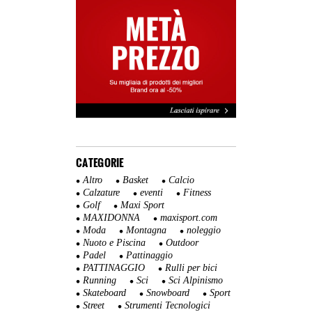
CATEGORIE
Altro
Basket
Calcio
Calzature
eventi
Fitness
Golf
Maxi Sport
MAXIDONNA
maxisport.com
Moda
Montagna
noleggio
Nuoto e Piscina
Outdoor
Padel
Pattinaggio
PATTINAGGIO
Rulli per bici
Running
Sci
Sci Alpinismo
Skateboard
Snowboard
Sport
Street
Strumenti Tecnologici