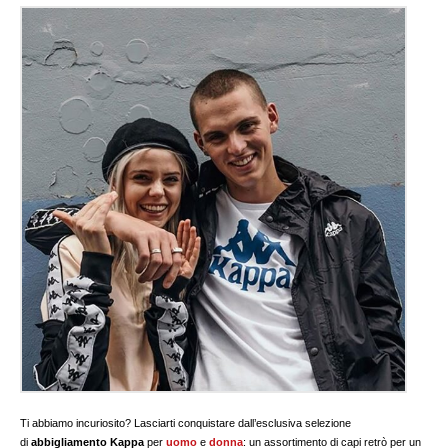
Ti abbiamo incuriosito? Lasciarti conquistare dall’esclusiva selezione
di
abbigliamento Kappa
per
uomo
e
donna
: un assortimento di capi retrò per un