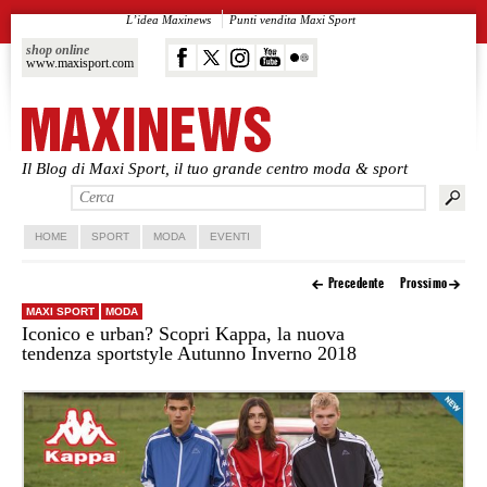
L’idea Maxinews
Punti vendita Maxi Sport
shop online
www.maxisport.com
Il Blog di Maxi Sport, il tuo grande centro moda & sport
Vai al contenuto principale
Vai al contenuto secondario
HOME
SPORT
MODA
EVENTI
Precedente
Prossimo
MAXI SPORT
MODA
Iconico e urban? Scopri Kappa, la nuova
tendenza sportstyle Autunno Inverno 2018