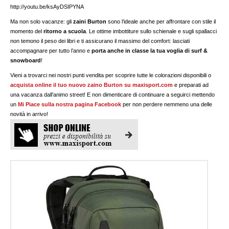
http://youtu.be/ksAyDSIPYNA
Ma non solo vacanze: gli
zaini Burton
sono l’ideale anche per affrontare con stile il
momento del
ritorno a scuola
. Le ottime imbottiture sullo schienale e sugli spallacci
non temono il peso dei libri e ti assicurano il massimo del comfort: lasciati
accompagnare per tutto l’anno e
porta anche in classe la tua voglia di surf &
snowboard
!
Vieni a trovarci nei nostri punti vendita per scoprire tutte le colorazioni disponibili o
acquista online il tuo nuovo zaino Burton su maxisport.com
e preparati ad
una vacanza dall’animo street! E non dimenticare di continuare a seguirci mettendo
un
Mi Piace sulla nostra pagina Facebook
per non perdere nemmeno una delle
novità in arrivo!