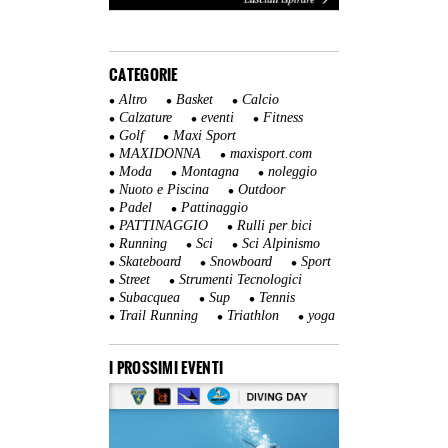
CATEGORIE
Altro
Basket
Calcio
Calzature
eventi
Fitness
Golf
Maxi Sport
MAXIDONNA
maxisport.com
Moda
Montagna
noleggio
Nuoto e Piscina
Outdoor
Padel
Pattinaggio
PATTINAGGIO
Rulli per bici
Running
Sci
Sci Alpinismo
Skateboard
Snowboard
Sport
Street
Strumenti Tecnologici
Subacquea
Sup
Tennis
Trail Running
Triathlon
yoga
I PROSSIMI EVENTI