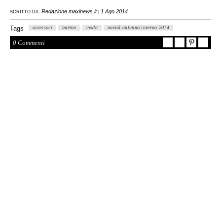
Redazione maxinews.it
1 Ago 2014
SCRITTO DA:
|
Tags
accessori
burton
moda
novità autunno inverno 2014
0 Commenti