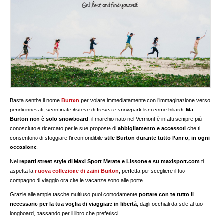
Basta sentire il nome
Burton
per volare immediatamente con l’immaginazione verso
pendii innevati, sconfinate distese di fresca e snowpark lisci come biliardi.
Ma
Burton non è solo snowboard
: il marchio nato nel Vermont è infatti sempre più
conosciuto e ricercato per le sue proposte di
abbigliamento e accessori
che ti
consentono di sfoggiare l’inconfondibile
stile Burton durante tutto l’anno, in ogni
occasione
.
Nei
reparti street style di Maxi Sport Merate e Lissone e su maxisport.com
ti
aspetta la
nuova collezione di zaini Burton
, perfetta per scegliere il tuo
compagno di viaggio ora che le vacanze sono alle porte.
Grazie alle ampie tasche multiuso puoi comodamente
portare con te tutto il
necessario per la tua voglia di viaggiare in libertà
, dagli occhiali da sole al tuo
longboard, passando per il libro che preferisci.