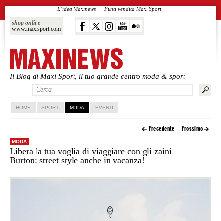
L’idea Maxinews
Punti vendita Maxi Sport
shop online
www.maxisport.com
Il Blog di Maxi Sport, il tuo grande centro moda & sport
Vai al contenuto principale
Vai al contenuto secondario
HOME
SPORT
MODA
EVENTI
Precedente
Prossimo
MODA
Libera la tua voglia di viaggiare con gli zaini
Burton: street style anche in vacanza!