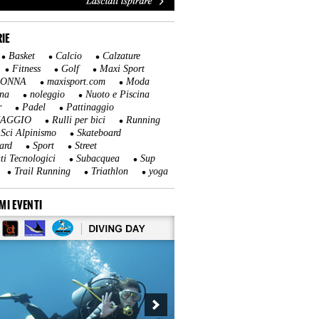
IE
Basket
Calcio
Calzature
Fitness
Golf
Maxi Sport
DONNA
maxisport.com
Moda
na
noleggio
Nuoto e Piscina
r
Padel
Pattinaggio
NAGGIO
Rulli per bici
Running
Sci Alpinismo
Skateboard
ard
Sport
Street
ti Tecnologici
Subacquea
Sup
Trail Running
Triathlon
yoga
MI EVENTI