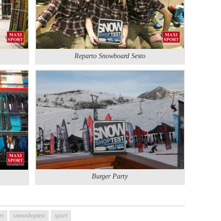
Reparto Snowboard Sesto
Burger Party
rt
snowshoptest
sport