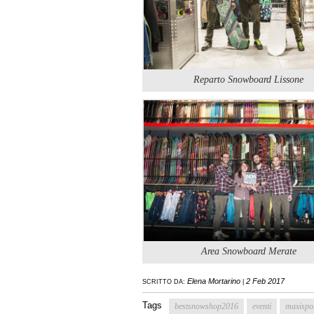
Reparto Snowboard Lissone
Area Snowboard Merate
Elena Mortarino
2 Feb 2017
SCRITTO DA:
|
Tags
bestsnowshop2016
eventi
maxispo