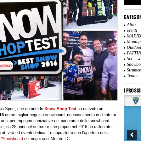
CATEGOR
Altro
eventi
MAXI
Montag
Outdoo
PATTI
Sci
Snowbo
Strumen
Tennis
I PROSSI
axi Sport, che durante lo
Snow Shop Test
ha ricevuto un
016
come miglior negozio snowboard, riconoscimento dedicato ai
gli anni per impegno e iniziative nel panorama dello snowboard.
rt, da 28 anni nel settore e che proprio nel 2016 ha rafforzato il
tività ed eventi dedicati, e soprattutto con l’apertura della
et #Snowboard
del negozio di Merate LC.