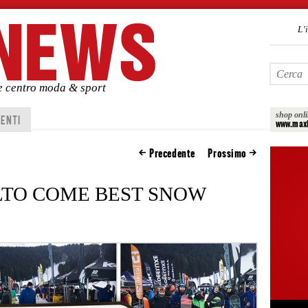
L’
de centro moda & sport
shop onl
ENTI
www.maxi
Precedente
Prossimo
LTO COME BEST SNOW