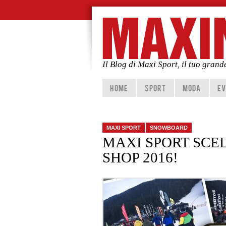
Il Blog di Maxi Sport, il tuo gran
Vai al contenuto principale
Vai al contenuto secondario
HOME
SPORT
MODA
EV
MAXI SPORT
SNOWBOARD
MAXI SPORT SCE
SHOP 2016!