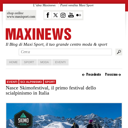
L’idea Maxinews
Punti vendita Maxi Sport
shop online
www.maxisport.com
Il Blog di Maxi Sport, il tuo grande centro moda & sport
Vai al contenuto principale
Vai al contenuto secondario
HOME
SPORT
MODA
EVENTI
Precedente
Prossimo
EVENTI
SCI ALPINISMO
SPORT
Nasce Skimofestival, il primo festival dello
scialpinismo in Italia