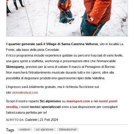
Il
quartier generale sarà il Village di Santa Caterina Valfurva
, sito in località La
Fonte, alla base della pista Cevedale.
Il ricco programma include experience guidate su percorsi tracciati di vario livello,
una gara sprint a staffetta, workshop e presentazioni oltre che l’immancabile
Skimoparty
, previsto per la sera di sabato 9 marzo al Pentagono di Bormio.
Non mancherà l’intrattenimento musicale durante tutti e tre i giorni, oltre alla
possibilità di degustare prodotti eno-gastronomici tipici della Valtellina.
L’ingresso sarà totalmente gratuito, ma è richiesta l’iscrizione sul
sito
skimofestival.com
Scopri il nostro reparto
Sci alpinismo
su
maxisport.com
e nei
nostri punti
vendita
, i nostri
tecnici specializzati
sono a tua disposizione per consigliarti
l’attrezzatura perfetta per te!
Gabriele
21 Feb 2024
SCRITTO DA:
|
Tags
outdoor
sci alpinismo
Skimofestival