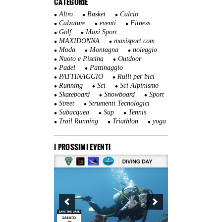
CATEGORIE
Altro
Basket
Calcio
Calzature
eventi
Fitness
Golf
Maxi Sport
MAXIDONNA
maxisport.com
Moda
Montagna
noleggio
Nuoto e Piscina
Outdoor
Padel
Pattinaggio
PATTINAGGIO
Rulli per bici
Running
Sci
Sci Alpinismo
Skateboard
Snowboard
Sport
Street
Strumenti Tecnologici
Subacquea
Sup
Tennis
Trail Running
Triathlon
yoga
I PROSSIMI EVENTI