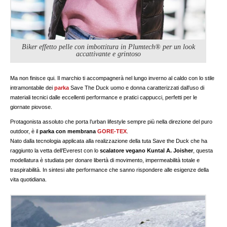
Biker effetto pelle con imbottitura in Plumtech® per un look
accattivante e grintoso
Ma non finisce qui. Il marchio ti accompagnerà nel lungo inverno al caldo con lo stile
intramontabile dei
parka
Save The Duck uomo e donna caratterizzati dall’uso di
materiali tecnici dalle eccellenti performance e pratici cappucci, perfetti per le
giornate piovose.
Protagonista assoluto che porta l’urban lifestyle sempre più nella direzione del puro
outdoor, è il
parka
con membrana
GORE-TEX
.
Nato dalla tecnologia applicata alla realizzazione della tuta Save the Duck che ha
raggiunto la vetta dell’Everest con lo
scalatore vegano Kuntal A. Joisher
, questa
modellatura è studiata per donare libertà di movimento, impermeabilità totale e
traspirabilità. In sintesi alte performance che sanno rispondere alle esigenze della
vita quotidiana.