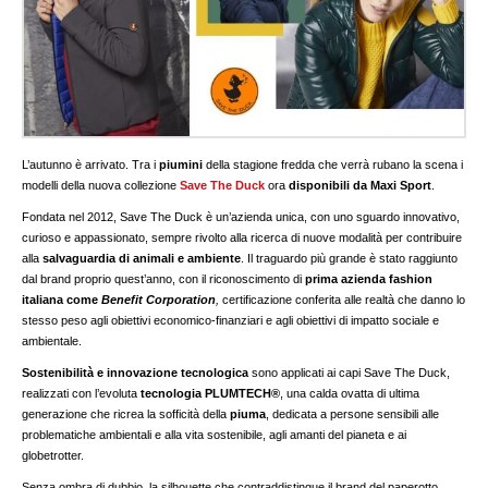
L’autunno è arrivato. Tra i
piumini
della stagione fredda che verrà rubano la scena i
modelli della nuova collezione
Save The Duck
ora
disponibili da Maxi Sport
.
Fondata nel 2012, Save The Duck è un’azienda unica, con uno sguardo innovativo,
curioso e appassionato, sempre rivolto alla ricerca di nuove modalità per contribuire
alla
salvaguardia di animali e ambiente
. Il traguardo più grande è stato raggiunto
dal brand proprio quest’anno, con il riconoscimento di
prima azienda fashion
italiana come
Benefit Corporation
,
certificazione conferita alle realtà che danno lo
stesso peso agli obiettivi economico-finanziari e agli obiettivi di impatto sociale e
ambientale.
Sostenibilità e innovazione tecnologica
sono applicati ai capi Save The Duck,
realizzati con l’evoluta
tecnologia PLUMTECH®
, una calda ovatta di ultima
generazione che ricrea la sofficità della
piuma
, dedicata a persone sensibili alle
problematiche ambientali e alla vita sostenibile, agli amanti del pianeta e ai
globetrotter.
Senza ombra di dubbio, la silhouette che contraddistingue il brand del paperotto