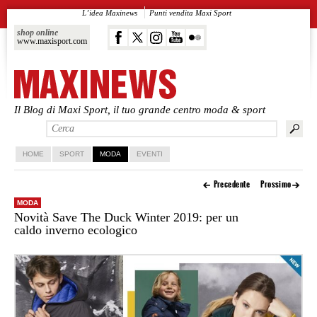
L’idea Maxinews
Punti vendita Maxi Sport
shop online
www.maxisport.com
Il Blog di Maxi Sport, il tuo grande centro moda & sport
Vai al contenuto principale
Vai al contenuto secondario
HOME
SPORT
MODA
EVENTI
Precedente
Prossimo
MODA
Novità Save The Duck Winter 2019: per un
caldo inverno ecologico