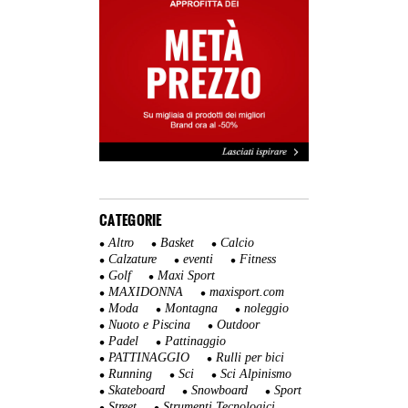
CATEGORIE
Altro
Basket
Calcio
Calzature
eventi
Fitness
Golf
Maxi Sport
MAXIDONNA
maxisport.com
Moda
Montagna
noleggio
Nuoto e Piscina
Outdoor
Padel
Pattinaggio
PATTINAGGIO
Rulli per bici
Running
Sci
Sci Alpinismo
Skateboard
Snowboard
Sport
Street
Strumenti Tecnologici