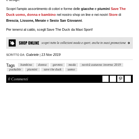
Scopri l’ampio assortimento di colori e forme delle
giacche
e
piumini
Save The
Duck
uomo, donna
e
bambino
nel nostro shop on line e nei nostri
Store
di
Brescia
,
Lissone, Merate
e
Sesto
San Giovanni
.
Per tenersi al caldo, scegli Save The Duck da Maxi Sport!
Gabriele
13 Nov 2019
SCRITTO DA:
|
Tags
bambino
donna
goretex
moda
novità autunno inverno 2019
packable
piumini
save the duck
uomo
0 Commenti