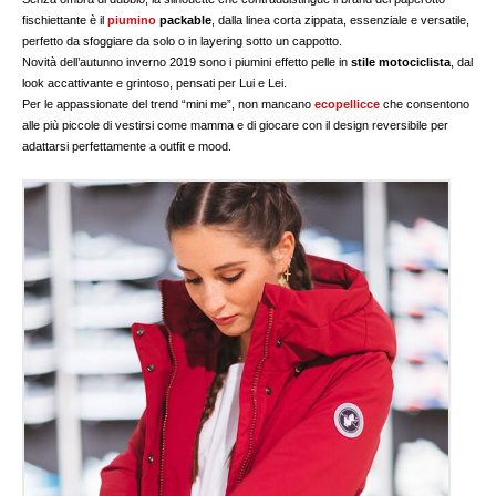
fischiettante è il
piumino
packable
, dalla linea corta zippata, essenziale e versatile,
perfetto da sfoggiare da solo o in layering sotto un cappotto.
Novità dell’autunno inverno 2019 sono i piumini
effetto pelle in
stile motociclista
, dal
look accattivante e grintoso, pensati per Lui e Lei.
Per le appassionate del trend “mini me”, non mancano
ecopellicce
che consentono
alle più piccole di vestirsi come mamma e di giocare con il design reversibile per
adattarsi perfettamente a outfit e mood.