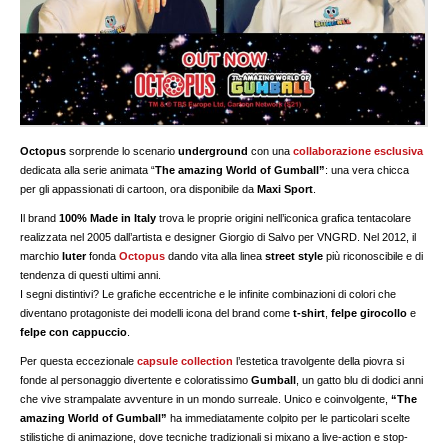
Octopus
sorprende lo scenario
underground
con una
collaborazione esclusiva
dedicata alla serie animata “
The amazing World of Gumball”
: una vera chicca
per gli appassionati di cartoon, ora disponibile da
Maxi Sport
.
Il brand
100% Made in Italy
trova le proprie origini nell’iconica grafica tentacolare
realizzata nel 2005 dall’artista e designer Giorgio di Salvo per VNGRD. Nel 2012, il
marchio
Iuter
fonda
Octopus
dando vita alla linea
street style
più riconoscibile e di
tendenza di questi ultimi anni.
I segni distintivi? Le grafiche eccentriche e le infinite combinazioni di colori che
diventano protagoniste dei modelli icona del brand come
t-shirt
,
felpe girocollo
e
felpe
con cappuccio
.
Per questa eccezionale
capsule collection
l’estetica travolgente della piovra si
fonde al personaggio divertente e coloratissimo
Gumball
, un gatto blu di dodici anni
che vive strampalate avventure in un mondo surreale. Unico e coinvolgente,
“The
amazing World of Gumball”
ha immediatamente colpito per le particolari scelte
stilistiche di animazione, dove tecniche tradizionali si mixano a live-action e stop-