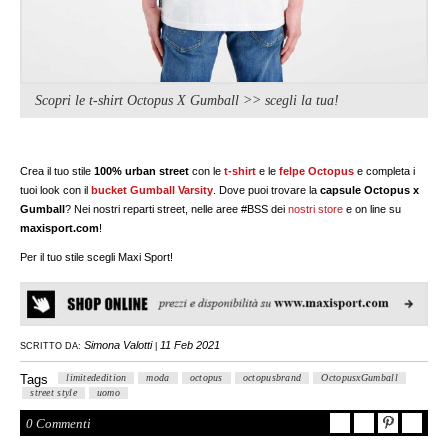
Scopri le t-shirt Octopus X Gumball >> scegli la tua!
Crea il tuo st
ile
100% urban street
con le
t-shirt
e le
felpe
Octopus
e completa i
tuoi
look con il
bucket Gumball Varsity
. Dove puoi trovare la
capsule Octopus x
Gumball
? Nei nostri reparti street, nelle aree #BSS dei
nostri store
e on line su
maxisport.com
!
Per il tuo stile scegli Maxi Sport!
Simona Valotti
11 Feb 2021
SCRITTO DA:
|
Tags
limitededition
moda
octopus
octopusbrand
OctopusxGumball
street style
uomo
0 Commenti