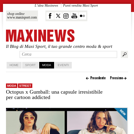
L’idea Maxinews
Punti vendita Maxi Sport
shop online
www.maxisport.com
Il Blog di Maxi Sport, il tuo grande centro moda & sport
Vai al contenuto principale
Vai al contenuto secondario
HOME
SPORT
MODA
EVENTI
Precedente
Prossimo
MODA
STREET
Octopus x Gumball: una capsule irresistibile
per cartoon addicted