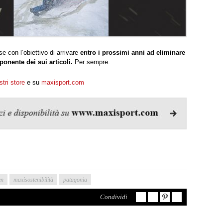
e con l’obiettivo di arrivare
entro i prossimi anni ad eliminare
onente dei sui articoli.
Per sempre.
stri store
e su
maxisport.com
en
maxisostenibilità
patagonia
Condividi