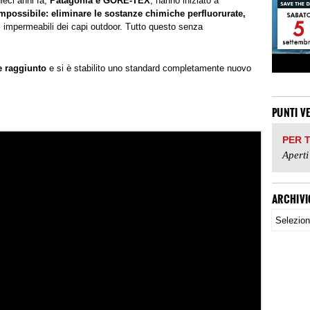
eci anni fa,
Patagonia e GORE-TEX
, hanno iniziato a
mpossibile: eliminare le sostanze chimiche perfluorurate,
impermeabili dei capi outdoor. Tutto questo senza
e raggiunto
e si è stabilito uno standard completamente nuovo
PUNTI V
PER 
Aperti
ARCHIVI