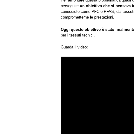
Per affrontare questa problematica quasi di
perseguire
un obiettivo che si pensava i
conosciute come PFC e PFAS, dai tessuti 
comprometterne le prestazioni.
Oggi questo obiettivo è stato finalment
per i tessuti tecnici.
Guarda il video: