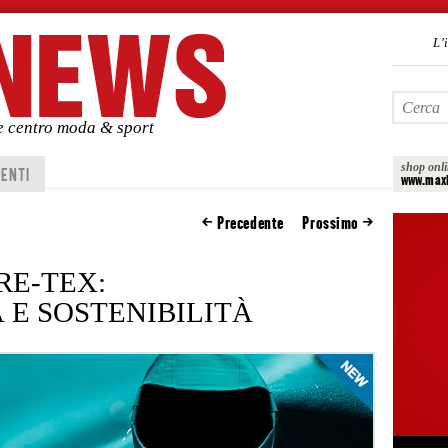
L’
de centro moda & sport
shop onl
ENTI
www.maxi
Precedente
Prossimo
RE-TEX:
 E SOSTENIBILITÀ