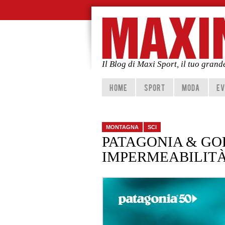
Il Blog di Maxi Sport, il tuo gran
Vai al contenuto principale
Vai al contenuto secondario
HOME
SPORT
MODA
EV
MONTAGNA
SCI
PATAGONIA & GO
IMPERMEABILITÀ