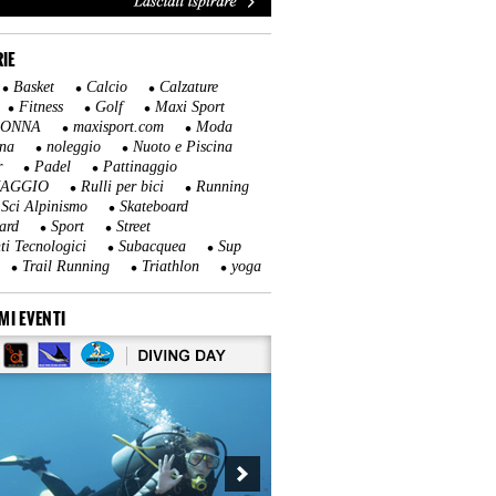
IE
Basket
Calcio
Calzature
Fitness
Golf
Maxi Sport
DONNA
maxisport.com
Moda
na
noleggio
Nuoto e Piscina
r
Padel
Pattinaggio
NAGGIO
Rulli per bici
Running
Sci Alpinismo
Skateboard
ard
Sport
Street
ti Tecnologici
Subacquea
Sup
Trail Running
Triathlon
yoga
MI EVENTI