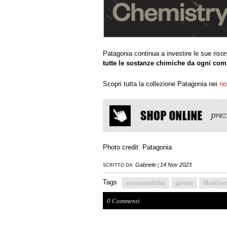
Patagonia continua a investire le sue risors
tutte le sostanze chimiche da ogni comp
Scopri tutta la collezione Patagonia nei
no
Photo credit: Patagonia
Gabriele
14 Nov 2023
SCRITTO DA:
|
Tags
eco-sostenibilità
goretex
MaxiGre
0 Commenti