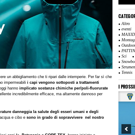
CATEGOR
Altro
eventi
MAXI
Montag
Outdoo
PATTI
Sci
Snowbo
Strumen
Tennis
re un abbigliamento che ti ripari dalle intemperie. Per far sì che
no impermeabili
i capi vengono sottoposti a trattamenti
I PROSSI
 oggi hanno
implicato sostanze chimiche per/poli-fluorurate
pellente incredibilmente efficace, ma altamente dannoso per
ature danneggia la salute degli esseri umani e degli
 acqua e cibo e
sono in grado di sopravvivere nel nostro