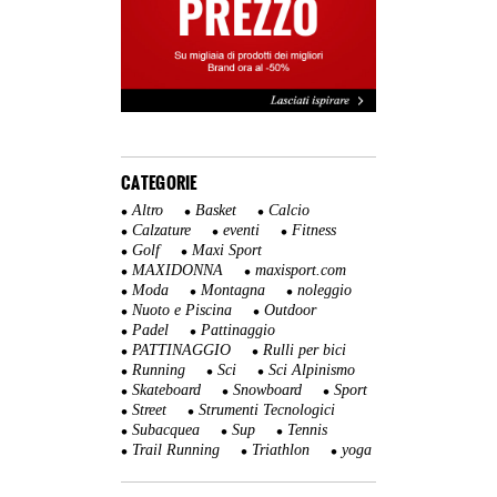
CATEGORIE
Altro
Basket
Calcio
Calzature
eventi
Fitness
Golf
Maxi Sport
MAXIDONNA
maxisport.com
Moda
Montagna
noleggio
Nuoto e Piscina
Outdoor
Padel
Pattinaggio
PATTINAGGIO
Rulli per bici
Running
Sci
Sci Alpinismo
Skateboard
Snowboard
Sport
Street
Strumenti Tecnologici
Subacquea
Sup
Tennis
Trail Running
Triathlon
yoga