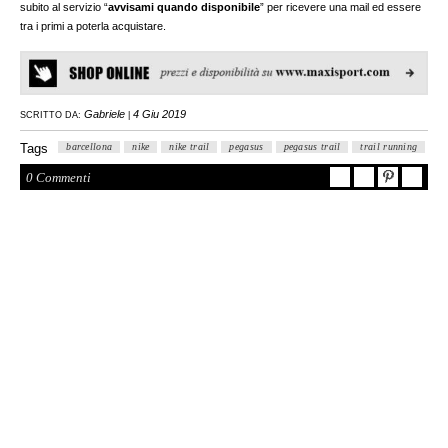
subito al servizio “
avvisami quando disponibile
” per ricevere una mail ed essere
tra i primi a poterla acquistare.
Gabriele
4 Giu 2019
SCRITTO DA:
|
Tags
barcellona
nike
nike trail
pegasus
pegasus trail
trail running
0 Commenti