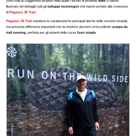
sono stati la suggestiva location nella quale i tecnici di prodotto
Nike
ci hanno
illustrato nel dettaglio tutti gli
sviluppi tecnologici
che hanno portato alla creazione
di
Pegasus 36 Trail
.
Pegasus 36 Trail
mantiene le caratteristiche principali tipiche delle versioni stradali,
ma presenta differenze importanti che la rendono davvero un’eccellente
scarpa da
trail running
, perfetta per gli amanti delle corse
fuori strada
.