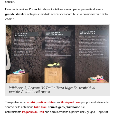
sentieri.
L’ammortizzazione
Zoom Air
, divisa tra tallone e avampiede, permette di avere
grande stabilità
nella parte mediale senza sacrificare l’effetto ammortizzante dello
Zoom.”
Wildhorse 5, Pegasus 36 Trail e Terra Kiger 5: tecnicità al
servizio di tutti i trail runner
Ti aspettiamo nei
nostri punti vendita
e su
Maxisport.com
per presentarti tutte le
scarpe della collezione
Nike Trail
:
Terra Kiger 5
,
Wildhorse 5
e
naturalmente
Pegasus 36 Trail
che sarà in vendita a partire dal 6 giugno. Registrati