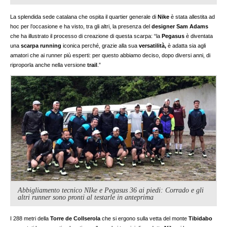
La splendida sede catalana che ospita il quartier generale di
Nike
è stata allestita ad
hoc per l’occasione e ha visto, tra gli altri, la presenza del
designer
Sam Adams
che ha illustrato il processo di creazione di questa scarpa: “la
Pegasus
è diventata
una
scarpa running
iconica perché, grazie alla sua
versatilità,
è adatta sia agli
amatori che ai runner più esperti: per questo abbiamo deciso, dopo diversi anni, di
riproporla anche nella versione
trail
.”
Abbigliamento tecnico NIke e Pegasus 36 ai piedi: Corrado e gli
altri runner sono pronti al testarle in anteprima
I 288 metri della
Torre de Collserola
che si ergono sulla vetta del monte
Tibidabo