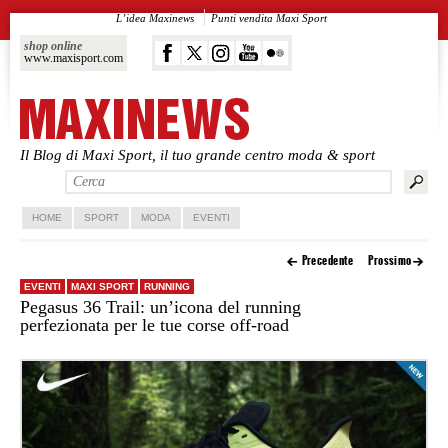
L’idea Maxinews
Punti vendita Maxi Sport
shop online
www.maxisport.com
Il Blog di Maxi Sport, il tuo grande centro moda & sport
Vai al contenuto principale
Vai al contenuto secondario
HOME
SPORT
MODA
EVENTI
Precedente
Prossimo
EVENTI
MAXI SPORT
RUNNING
Pegasus 36 Trail: un’icona del running
perfezionata per le tue corse off-road