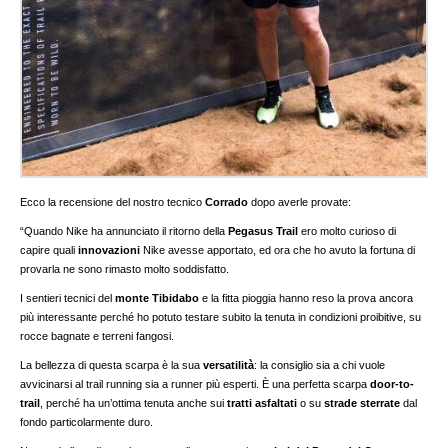
Ecco la recensione del nostro tecnico
Corrado
dopo averle provate:
“Quando Nike ha annunciato il ritorno della
Pegasus Trail
ero molto curioso di
capire quali
innovazioni
Nike avesse apportato, ed ora che ho avuto la fortuna di
provarla ne sono rimasto molto soddisfatto.
I sentieri tecnici del
monte Tibidabo
e la fitta pioggia hanno reso la prova ancora
più interessante perché ho potuto testare subito la tenuta in condizioni proibitive, su
rocce bagnate e terreni fangosi.
La bellezza di questa scarpa è la sua
versatilità
: la consiglio sia a chi vuole
avvicinarsi al trail running sia a runner più esperti. È una perfetta scarpa
door-to-
trail
, perché ha un’ottima tenuta anche sui
tratti asfaltati
o su
strade sterrate
dal
fondo particolarmente duro.