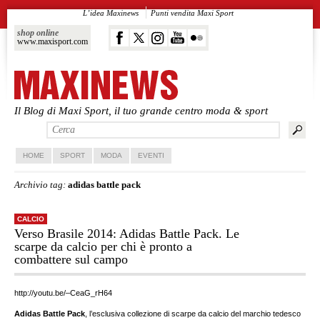
L’idea Maxinews
Punti vendita Maxi Sport
shop online
www.maxisport.com
Il Blog di Maxi Sport, il tuo grande centro moda & sport
Vai al contenuto principale
Vai al contenuto secondario
HOME
SPORT
MODA
EVENTI
Archivio tag:
adidas battle pack
CALCIO
Verso Brasile 2014: Adidas Battle Pack. Le
scarpe da calcio per chi è pronto a
combattere sul campo
http://youtu.be/–CeaG_rH64
Adidas Battle Pack
, l’esclusiva collezione di scarpe da calcio del marchio tedesco