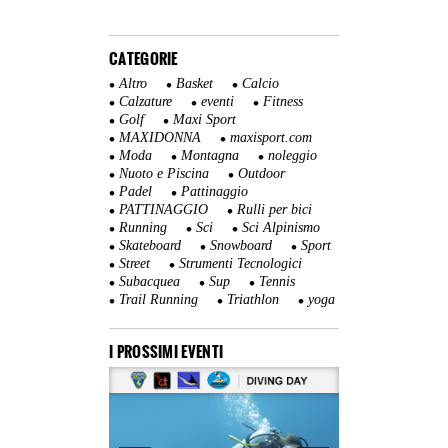
CATEGORIE
Altro
Basket
Calcio
Calzature
eventi
Fitness
Golf
Maxi Sport
MAXIDONNA
maxisport.com
Moda
Montagna
noleggio
Nuoto e Piscina
Outdoor
Padel
Pattinaggio
PATTINAGGIO
Rulli per bici
Running
Sci
Sci Alpinismo
Skateboard
Snowboard
Sport
Street
Strumenti Tecnologici
Subacquea
Sup
Tennis
Trail Running
Triathlon
yoga
I PROSSIMI EVENTI