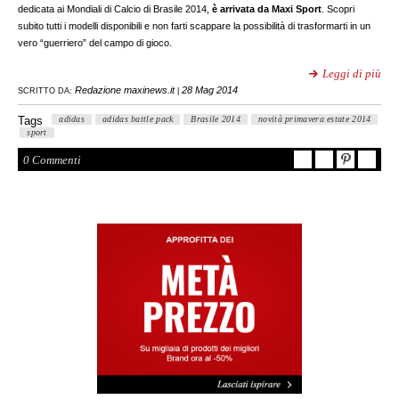
dedicata ai Mondiali di Calcio di Brasile 2014,
è arrivata da Maxi Sport
. Scopri
subito tutti i modelli disponibili e non farti scappare la possibilità di trasformarti in un
vero “guerriero” del campo di gioco.
Leggi di più
Redazione maxinews.it
28 Mag 2014
SCRITTO DA:
|
Tags
adidas
adidas battle pack
Brasile 2014
novità primavera estate 2014
sport
0 Commenti