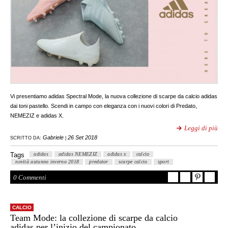
Vi presentiamo adidas Spectral Mode, la nuova collezione di scarpe da calcio adidas
dai toni pastello. Scendi in campo con eleganza con i nuovi colori di Predato,
NEMEZIZ e adidas X.
Leggi di più
Gabriele
26 Set 2018
SCRITTO DA:
|
Tags
adidas
adidas NEMEZIZ
adidas x
calcio
novità autunno inverno 2018
predator
scarpe calcio
sport
0 Commenti
CALCIO
Team Mode: la collezione di scarpe da calcio
adidas per l’inizio del campionato