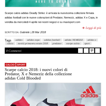
Scarpe calcio adidas Deadly Strike: è arrivata la nuovissima collezione firmata
adidas football con le nuove colorazioni di Predator, Nemeziz, adidas X e Copa, in
vendita da mercoledi 4 aprile nei nostri negozi e su maxisport.com
Leggi di più
Gabriele
28 Mar 2018
SCRITTO DA:
|
Tags
adidas
adidas copa
adidas football
adidas NEMEZIZ
adidas x
calcio
novità primavera estate 2018
predator
scarpe calcio
sport
0 Commenti
CALCIO
SPORT
Scarpe calcio 2018: i nuovi colori di
Predator, X e Nemeziz della collezione
adidas Cold Blooded