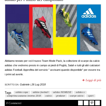
Abbiamo testato per voi il nuovo Team Mode Pack, la collezione di scarpe da calcio
adidas che vedremo presto in campo ai piedi di Pogbà, Salah e tutti gli altri calciatori
adidas Football. Approfitta del servizio ” avvisami quando disponibile” per essere tra
i primi ad averle.
Leggi di più
Gabriele
26 Lug 2018
SCRITTO DA:
|
Tags
adidas copa
adidas football
adidas NEMEZIZ
adidas x
anteprima autunno inverno 2018
calcio
predator
scarpe calcio
sport
0 Commenti