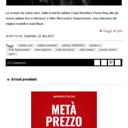
Le scarpe da calcio nere, dalle iconiche adidas Copa Mundial e Puma King alle più
nuove adidas Ace e Nemeziz e Nike Mercurial e Hypervenom, una selezione dei
migliori modelli in total Black
Leggi di più
Gabriele
11 Set 2017
SCRITTO DA:
|
Tags
adidas ace
adidas football
adidas NEMEZIZ
adidas x
Nike hypervenom
nike magista
nike mercurial
nike tiempo
scarpe calcio
sport
0 Commenti
Articoli precedenti