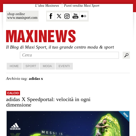
L’idea Maxinews
Punti vendita Maxi Sport
shop online
www.maxisport.com
Il Blog di Maxi Sport, il tuo grande centro moda & sport
Vai al contenuto principale
Vai al contenuto secondario
HOME
SPORT
MODA
EVENTI
Archivio tag:
adidas x
CALCIO
adidas X Speedportal: velocità in ogni
dimensione