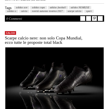
Tags
adidas ace
adidas copa
adidas football
adidas NEMEZIZ
adidas x
calcio
novità autunno inverno 2017
scarpe calcio
sport
0 Commenti
CALCIO
Scarpe calcio nere: non solo Copa Mundial,
ecco tutte le proposte total black