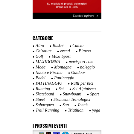
CATEGORIE
Altro
Basket
Calcio
Calzature
eventi
Fitness
Golf
Maxi Sport
MAXIDONNA
maxisport.com
Moda
Montagna
noleggio
Nuoto e Piscina
Outdoor
Padel
Pattinaggio
PATTINAGGIO
Rulli per bici
Running
Sci
Sci Alpinismo
Skateboard
Snowboard
Sport
Street
Strumenti Tecnologici
Subacquea
Sup
Tennis
Trail Running
Triathlon
yoga
I PROSSIMI EVENTI