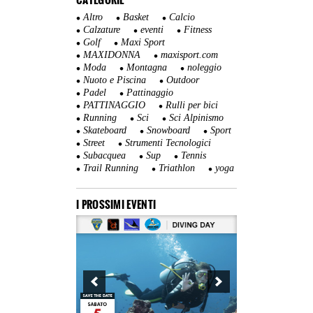
Altro
Basket
Calcio
Calzature
eventi
Fitness
Golf
Maxi Sport
MAXIDONNA
maxisport.com
Moda
Montagna
noleggio
Nuoto e Piscina
Outdoor
Padel
Pattinaggio
PATTINAGGIO
Rulli per bici
Running
Sci
Sci Alpinismo
Skateboard
Snowboard
Sport
Street
Strumenti Tecnologici
Subacquea
Sup
Tennis
Trail Running
Triathlon
yoga
I PROSSIMI EVENTI