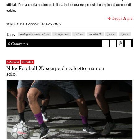
ufficiale Puma che la nazionale italiana indosserà nei prossimi campionati europei di
calcio.
Leggi di più
Gabriele
12 Nov 2015
SCRITTO DA:
|
Tags
abbigliamento calcio
anteprima
calcio
euro2016
puma
sport
0 Commenti
CALCIO
SPORT
Nike Football X: scarpe da calcetto ma non
solo.