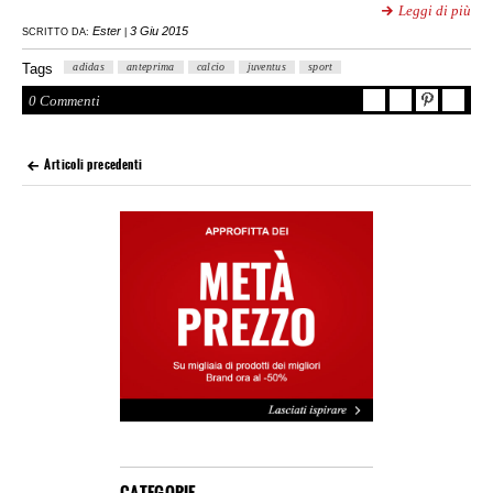
Leggi di più
Ester
3 Giu 2015
SCRITTO DA:
|
Tags
adidas
anteprima
calcio
juventus
sport
0 Commenti
Articoli precedenti
CATEGORIE