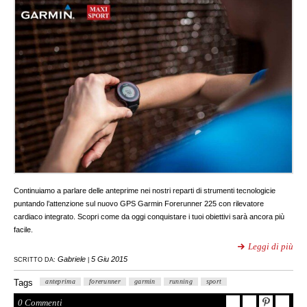
Continuiamo a parlare delle anteprime nei nostri reparti di strumenti tecnologicie
puntando l’attenzione sul nuovo GPS Garmin Forerunner 225 con rilevatore
cardiaco integrato. Scopri come da oggi conquistare i tuoi obiettivi sarà ancora più
facile.
Leggi di più
Gabriele
5 Giu 2015
SCRITTO DA:
|
Tags
anteprima
forerunner
garmin
running
sport
0 Commenti