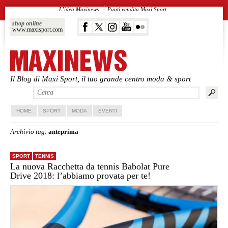
L’idea Maxinews
Punti vendita Maxi Sport
shop online
www.maxisport.com
Il Blog di Maxi Sport, il tuo grande centro moda & sport
Vai al contenuto principale
Vai al contenuto secondario
HOME
SPORT
MODA
EVENTI
Archivio tag:
anteprima
SPORT
TENNIS
La nuova Racchetta da tennis Babolat Pure
Drive 2018: l’abbiamo provata per te!