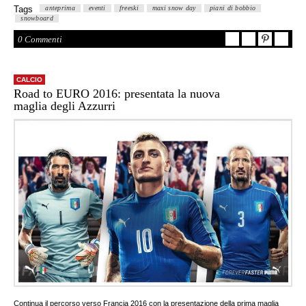
Tags
anteprima
eventi
freeski
maxi snow day
piani di bobbio
snowboard
0 Commenti
CALCIO
Road to EURO 2016: presentata la nuova
maglia degli Azzurri
Continua il percorso verso Francia 2016 con la presentazione della prima maglia