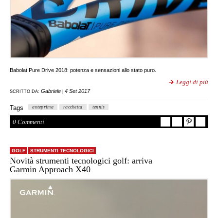
Babolat Pure Drive 2018: potenza e sensazioni allo stato puro.
Leggi di più
Gabriele
4 Set 2017
SCRITTO DA:
|
Tags
anteprima
racchetta
tennis
0 Commenti
GOLF
STRUMENTI TECNOLOGICI
Novità strumenti tecnologici golf: arriva
Garmin Approach X40