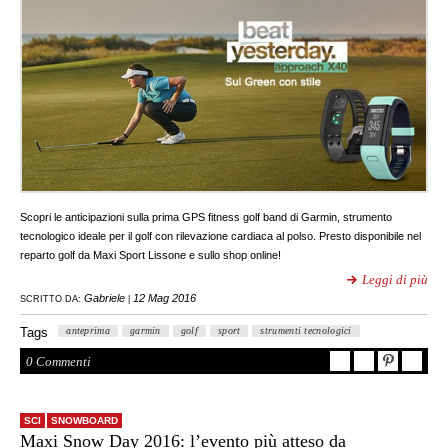
Scopri le anticipazioni sulla prima GPS fitness golf band di Garmin, strumento
tecnologico ideale per il golf con rilevazione cardiaca al polso. Presto disponibile nel
reparto golf da Maxi Sport Lissone e sullo shop online!
Leggi di più
Gabriele
12 Mag 2016
SCRITTO DA:
|
Tags
anteprima
garmin
golf
sport
strumenti tecnologici
0 Commenti
SCI
SNOWBOARD
Maxi Snow Day 2016: l’evento più atteso da