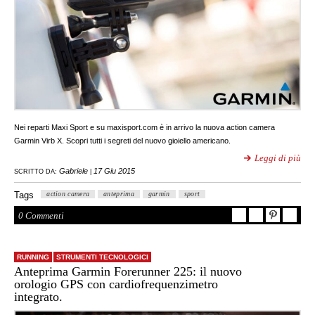
Nei reparti Maxi Sport e su maxisport.com è in arrivo la nuova action camera
Garmin Virb X. Scopri tutti i segreti del nuovo gioiello americano.
Leggi di più
Gabriele
17 Giu 2015
SCRITTO DA:
|
Tags
action camera
anteprima
garmin
sport
0 Commenti
RUNNING
STRUMENTI TECNOLOGICI
Anteprima Garmin Forerunner 225: il nuovo
orologio GPS con cardiofrequenzimetro
integrato.