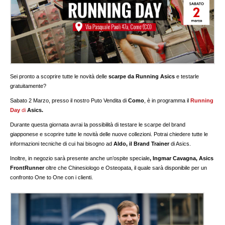
Sei pronto a scoprire tutte le novità delle
scarpe da Running Asics
e testarle
gratuitamente?
Sabato 2 Marzo, presso il nostro Puto Vendita di
Como
, è in programma il
Running
Day
di
Asics.
Durante questa giornata avrai la possibilità di testare le scarpe del brand
giapponese e scoprire tutte le novità delle nuove collezioni. Potrai chiedere tutte le
informazioni tecniche di cui hai bisogno ad
Aldo, il Brand Trainer
di Asics.
Inoltre, in negozio sarà presente anche un’ospite speciale
, Ingmar Cavagna, Asics
FrontRunner
oltre che Chinesiologo e Osteopata, il quale sarà disponibile per un
confronto One to One con i clienti.