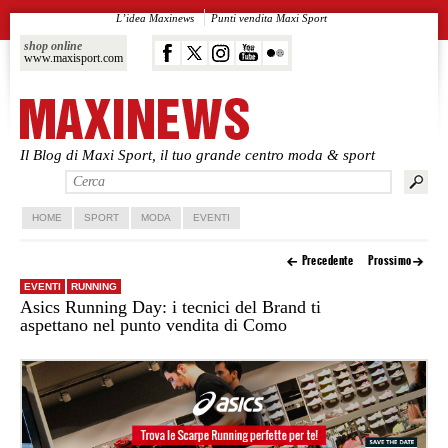
L’idea Maxinews
Punti vendita Maxi Sport
shop online
www.maxisport.com
Il Blog di Maxi Sport, il tuo grande centro moda & sport
Vai al contenuto principale
Vai al contenuto secondario
HOME
SPORT
MODA
EVENTI
Precedente
Prossimo
EVENTI
RUNNING
Asics Running Day: i tecnici del Brand ti
aspettano nel punto vendita di Como