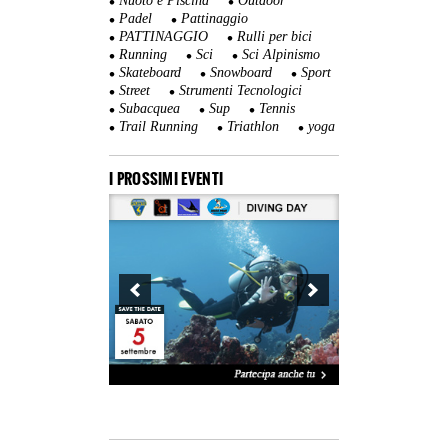
Nuoto e Piscina
Outdoor
Padel
Pattinaggio
PATTINAGGIO
Rulli per bici
Running
Sci
Sci Alpinismo
Skateboard
Snowboard
Sport
Street
Strumenti Tecnologici
Subacquea
Sup
Tennis
Trail Running
Triathlon
yoga
I PROSSIMI EVENTI