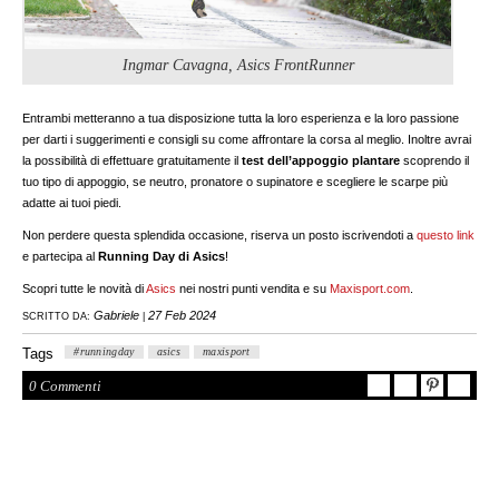
Ingmar Cavagna, Asics FrontRunner
Entrambi metteranno a tua disposizione tutta la loro esperienza e la loro passione
per darti i suggerimenti e consigli su come affrontare la corsa al meglio. Inoltre avrai
la possibilità di effettuare gratuitamente il
test dell’appoggio plantare
scoprendo il
tuo tipo di appoggio, se neutro, pronatore o supinatore e scegliere le scarpe più
adatte ai tuoi piedi.
Non perdere questa splendida occasione, riserva un posto iscrivendoti a
questo link
e partecipa al
Running Day di Asics
!
Scopri tutte le novità di
Asics
nei nostri punti vendita e su
Maxisport.com
.
Gabriele
27 Feb 2024
SCRITTO DA:
|
Tags
#runningday
asics
maxisport
0 Commenti