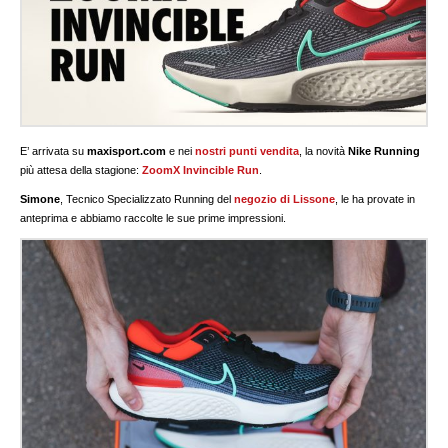
E’ arrivata su
maxisport.com
e nei
nostri punti vendita
, la novità
Nike Running
più attesa della stagione:
ZoomX Invincible Run
.
Simone
, Tecnico Specializzato Running del
negozio di Lissone
, le ha provate in
anteprima e abbiamo raccolte le sue prime impressioni.