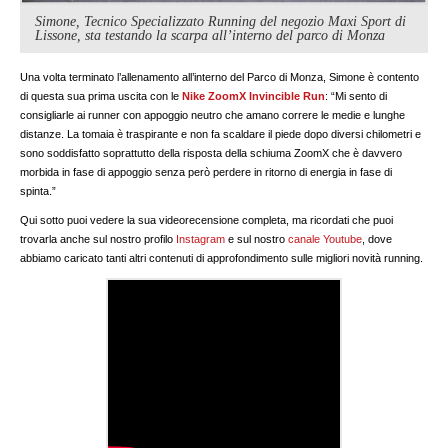
Simone, Tecnico Specializzato Running del negozio Maxi Sport di
Lissone, sta testando la scarpa all’interno del parco di Monza
Una volta terminato l’allenamento all’interno del Parco di Monza, Simone è contento
di questa sua prima uscita con le
Nike ZoomX Invincible Run
: “Mi sento di
consigliarle ai runner con appoggio neutro che amano correre le medie e lunghe
distanze. La tomaia è traspirante e non fa scaldare il piede dopo diversi chilometri e
sono soddisfatto soprattutto della risposta della schiuma ZoomX che è davvero
morbida in fase di appoggio senza però perdere in ritorno di energia in fase di
spinta.”
Qui sotto puoi vedere la sua videorecensione completa, ma ricordati che puoi
trovarla anche sul nostro profilo
Instagram
e sul nostro
canale Youtube
, dove
abbiamo caricato tanti altri contenuti di approfondimento sulle migliori novità running.