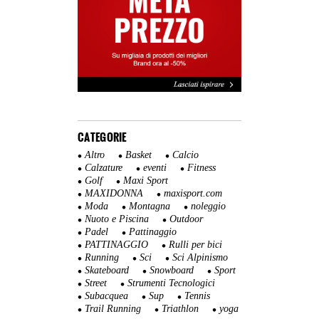
CATEGORIE
Altro
Basket
Calcio
Calzature
eventi
Fitness
Golf
Maxi Sport
MAXIDONNA
maxisport.com
Moda
Montagna
noleggio
Nuoto e Piscina
Outdoor
Padel
Pattinaggio
PATTINAGGIO
Rulli per bici
Running
Sci
Sci Alpinismo
Skateboard
Snowboard
Sport
Street
Strumenti Tecnologici
Subacquea
Sup
Tennis
Trail Running
Triathlon
yoga