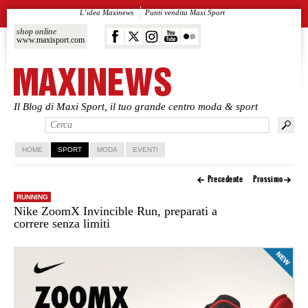
L’idea Maxinews
Punti vendita Maxi Sport
shop online
www.maxisport.com
Il Blog di Maxi Sport, il tuo grande centro moda & sport
Vai al contenuto principale
Vai al contenuto secondario
HOME
SPORT
MODA
EVENTI
Precedente
Prossimo
RUNNING
Nike ZoomX Invincible Run, preparati a
correre senza limiti