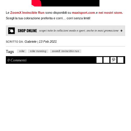
Le
ZoomX Invincible Run
sono disponibili su
maxisport.com
.e
nei nostri store.
Scegli la tua colorazione preferita e corri… corri senza limiti!
Gabriele
13 Feb 2021
SCRITTO DA:
|
Tags
nike
nike running
zoomX invincible run
0 Commenti