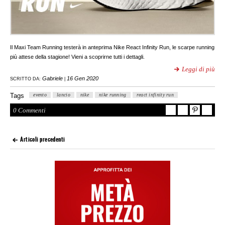
Il Maxi Team Running testerà in anteprima Nike React Infinity Run, le scarpe running
più attese della stagione! Vieni a scoprirne tutti i dettagli.
Leggi di più
Gabriele
16 Gen 2020
SCRITTO DA:
|
Tags
evento
lancio
nike
nike running
react infinity run
0 Commenti
Articoli precedenti