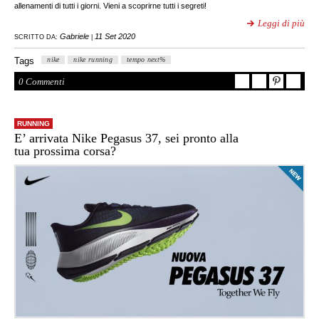
allenamenti di tutti i giorni. Vieni a scoprirne tutti i segreti!
Leggi di più
Gabriele
11 Set 2020
SCRITTO DA:
|
Tags
nike
nike running
tempo next%
0 Commenti
RUNNING
E’ arrivata Nike Pegasus 37, sei pronto alla
tua prossima corsa?