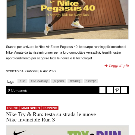
Stanno per arrivare le Nike Air Zoom Pegasus 40, le scarpe running più iconiche di
Nike. Amate da tantissimi runner per la loro comodità e versatilità: leggi il nostro
approfondimento per scoprire tutte le novità e le tecnologie!
Leggi di più
Gabriele
6 Apr 2023
SCRITTO DA:
|
Tags
nike
nike running
pegasus
running
sscarpe
0 Commenti
EVENTI
MAXI SPORT
RUNNING
Nike Try & Run: testa su strada le nuove
Nike Invincible Run 3