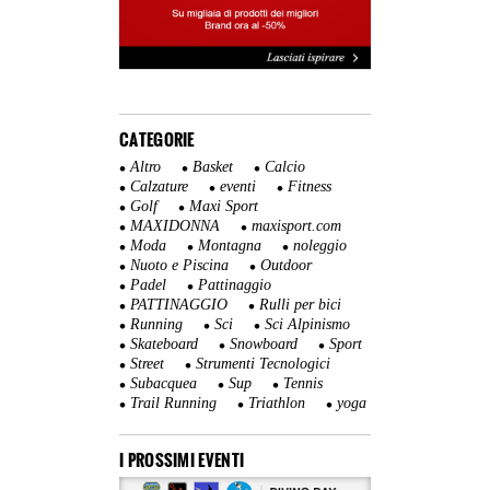
CATEGORIE
Altro
Basket
Calcio
Calzature
eventi
Fitness
Golf
Maxi Sport
MAXIDONNA
maxisport.com
Moda
Montagna
noleggio
Nuoto e Piscina
Outdoor
Padel
Pattinaggio
PATTINAGGIO
Rulli per bici
Running
Sci
Sci Alpinismo
Skateboard
Snowboard
Sport
Street
Strumenti Tecnologici
Subacquea
Sup
Tennis
Trail Running
Triathlon
yoga
I PROSSIMI EVENTI