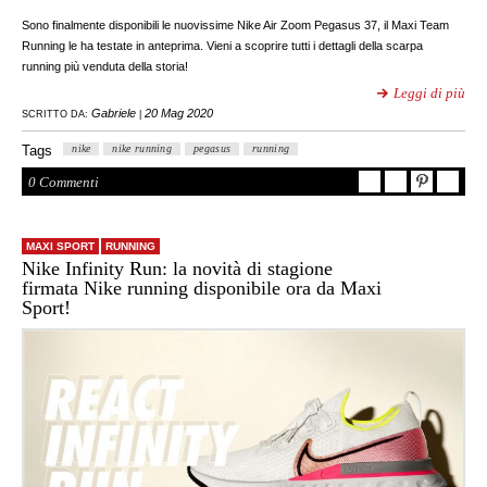
Sono finalmente disponibili le nuovissime Nike Air Zoom Pegasus 37, il Maxi Team
Running le ha testate in anteprima. Vieni a scoprire tutti i dettagli della scarpa
running più venduta della storia!
Leggi di più
Gabriele
20 Mag 2020
SCRITTO DA:
|
Tags
nike
nike running
pegasus
running
0 Commenti
MAXI SPORT
RUNNING
Nike Infinity Run: la novità di stagione
firmata Nike running disponibile ora da Maxi
Sport!