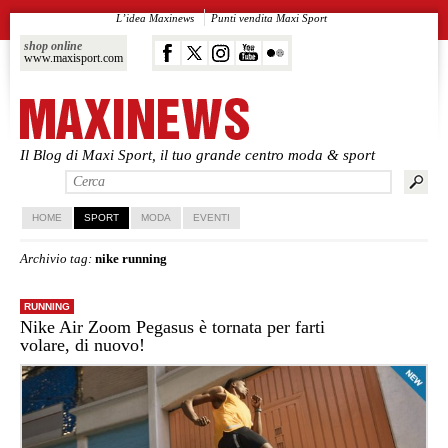
L’idea Maxinews
Punti vendita Maxi Sport
shop online
www.maxisport.com
Il Blog di Maxi Sport, il tuo grande centro moda & sport
Vai al contenuto principale
Vai al contenuto secondario
HOME
SPORT
MODA
EVENTI
Archivio tag:
nike running
RUNNING
Nike Air Zoom Pegasus è tornata per farti
volare, di nuovo!