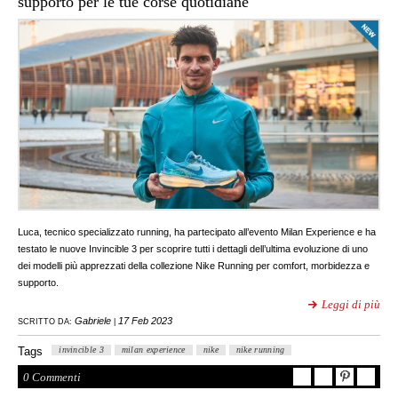
supporto per le tue corse quotidiane
Luca, tecnico specializzato running, ha partecipato all’evento Milan Experience e ha
testato le nuove Invincible 3 per scoprire tutti i dettagli dell’ultima evoluzione di uno
dei modelli più apprezzati della collezione Nike Running per comfort, morbidezza e
supporto.
Leggi di più
Gabriele
17 Feb 2023
SCRITTO DA:
|
Tags
invincible 3
milan experience
nike
nike running
0 Commenti